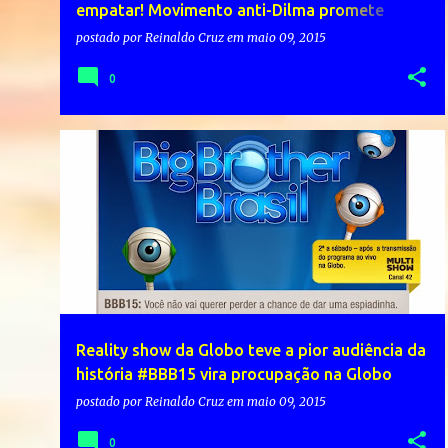
empatar! Movimento anti-Dilma promete
reunir 100 mil pessoas em 200 cidades do
postado por
Reinaldo Cruz
em
maio 09, 2015
Brasil
0
Reality show da Globo teve a pior audiência da
história #BBB15 vira procupação na Globo
postado por
Reinaldo Cruz
em
maio 09, 2015
0