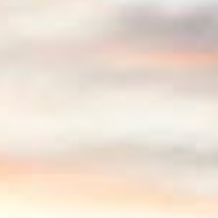
1
set. 17
1
set. 16
1
set. 15
1
set. 14
1
set. 12
1
ago. 28
3
ago. 26
3
ago. 23
1
ago. 22
1
ago. 15
1
ago. 13
1
jul. 27
1
jul. 23