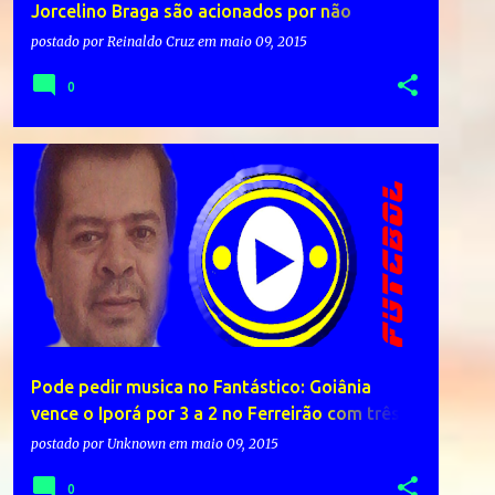
Jorcelino Braga são acionados por não
aplicarem recurso mínimo na educação
postado por
Reinaldo Cruz
em
maio 09, 2015
0
Pode pedir musica no Fantástico: Goiânia
vence o Iporá por 3 a 2 no Ferreirão com três
gols de Juninho
postado por
Unknown
em
maio 09, 2015
0