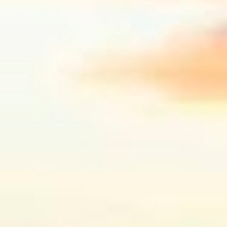
1
jul. 19
1
jul. 12
1
jul. 07
2
jul. 06
1
jul. 04
1
jun. 28
1
jun. 23
1
jun. 22
1
jun. 21
1
jun. 20
1
jun. 16
2
jun. 14