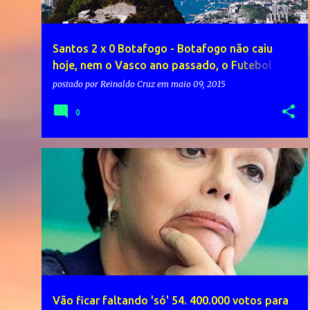
Santos 2 x 0 Botafogo - Botafogo não caiu
hoje, nem o Vasco ano passado, o Futebol
Carioca cai a cada ano pela desorganização
postado por
Reinaldo Cruz
em
maio 09, 2015
0
Vão ficar faltando 'só' 54. 400.000 votos para