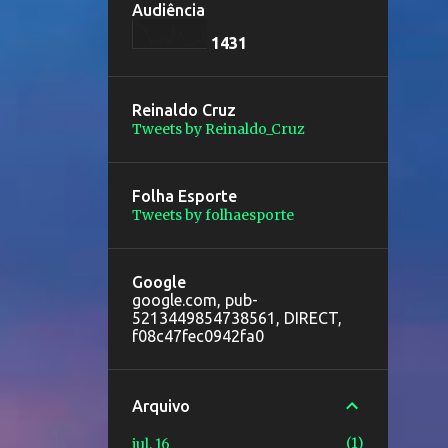
Audiência
1
4
3
1
Reinaldo Cruz
Tweets by Reinaldo_Cruz
Folha Esporte
Tweets by folhaesporte
Google
google.com, pub-
5213449854738561, DIRECT,
f08c47fec0942fa0
Arquivo
1
jul. 16