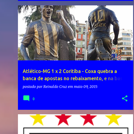
Atlético-MG 1 x 2 Coritiba - Coxa quebra a
banca de apostas no rebaixamento, e na base
da superação se mantém na elite
postado por
Reinaldo Cruz
em
maio 09, 2015
0