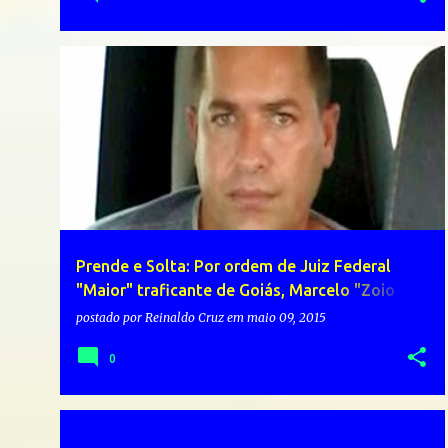
Prende e Solta: Por ordem de Juiz Federal
"Maior" traficante de Goiás, Marcelo "Zoio
Verde", é beneficiado pela Prisão Esportiva e
postado por
Reinaldo Cruz
em
maio 09, 2015
acaba solto
0