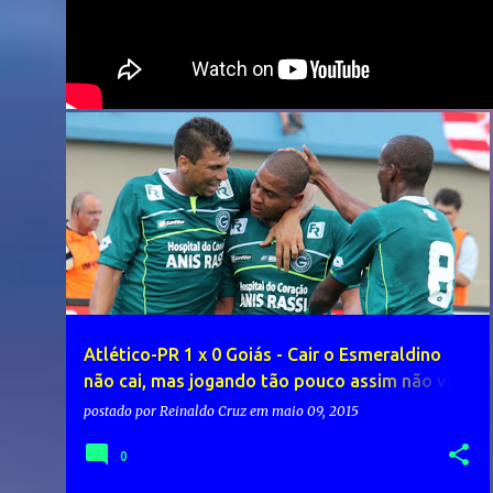
Atlético-PR 1 x 0 Goiás - Cair o Esmeraldino
não cai, mas jogando tão pouco assim não vai
para Sul-Americana
postado por
Reinaldo Cruz
em
maio 09, 2015
0