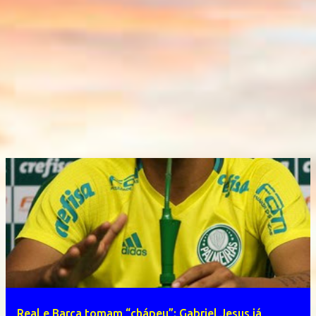
Real e Barça tomam “chápeu”: Gabriel Jesus já