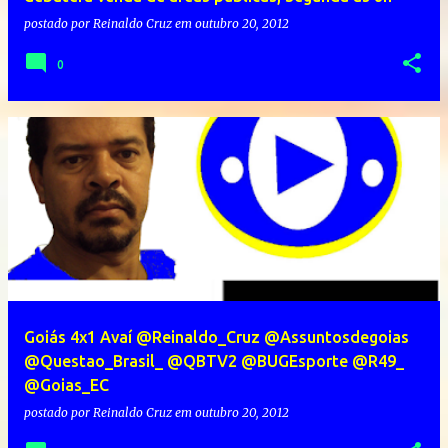
postado por
Reinaldo Cruz
em
outubro 20, 2012
0
Goiás 4x1 Avaí @Reinaldo_Cruz @Assuntosdegoias
@Questao_Brasil_ @QBTV2 @BUGEsporte @R49_
@Goias_EC
postado por
Reinaldo Cruz
em
outubro 20, 2012