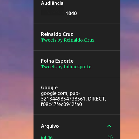
Audiência
1
0
4
0
Reinaldo Cruz
Tweets by Reinaldo_Cruz
Folha Esporte
Tweets by folhaesporte
Google
google.com, pub-
5213449854738561, DIRECT,
f08c47fec0942fa0
Arquivo
1
jul. 16