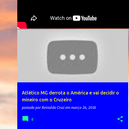
Atlético MG derrota o América e vai decidir o
mineiro com o Cruzeiro
postado por
Reinaldo Cruz
em
março 26, 2018
0