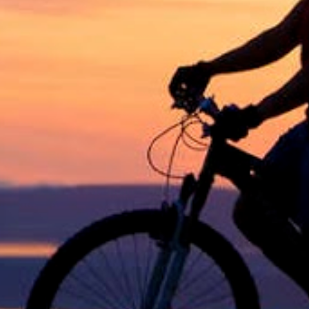
2
nov. 10
1
nov. 08
1
nov. 05
1
nov. 03
1
nov. 01
2
out. 31
3
out. 29
1
out. 27
4
out. 24
1
out. 23
3
out. 18
6
out. 15
4
out. 14