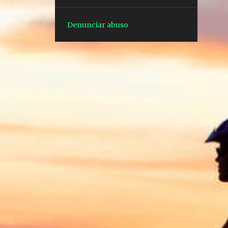
1
out. 15
1
ago. 27
Denunciar abuso
1
ago. 07
1
jul. 24
1
jul. 10
1
mai. 28
3
dez. 10
3
dez. 03
1
dez. 02
1
dez. 01
1
nov. 27
3
nov. 22
1
nov. 12