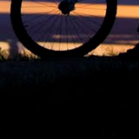
1
out. 11
1
out. 10
3
out. 06
1
out. 02
1
out. 01
3
set. 30
3
set. 28
3
set. 27
3
set. 26
3
set. 25
2
set. 21
3
set. 19
3
set. 18