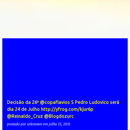
Decisão da 26ª @copaflavios S Pedro Ludovico será
dia 24 de Julho http://yfrog.com/kjur6p
@Reinaldo_Cruz @Blogdozurc
postado por
unknown
em
julho 13, 2011