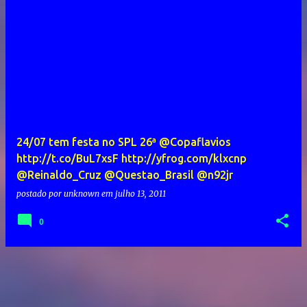
24/07 tem festa no SPL 26ª @Copaflavios
http://t.co/BuL7xsF http://yfrog.com/klxcnp
@Reinaldo_Cruz @Questao_Brasil @n92jr
postado por
unknown
em
julho 13, 2011
0