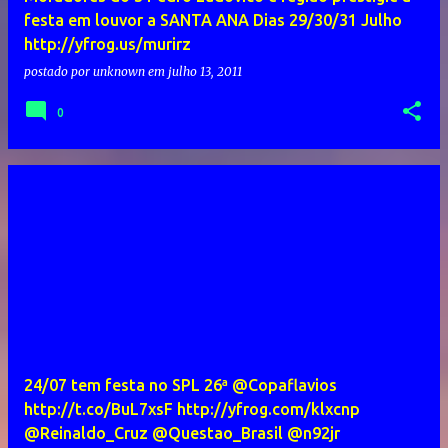
festa em louvor a SANTA ANA Dias 29/30/31 Julho
http://yfrog.us/murirz
postado por
unknown
em
julho 13, 2011
0
24/07 tem festa no SPL 26ª @Copaflavios
http://t.co/BuL7xsF http://yfrog.com/klxcnp
@Reinaldo_Cruz @Questao_Brasil @n92jr