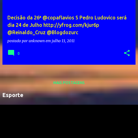
Decisão da 26ª @copaflavios S Pedro Ludovico será
dia 24 de Julho http://yfrog.com/kjur6p
@Reinaldo_Cruz @Blogdozurc
postado por
unknown
em
julho 13, 2011
0
MAIS POSTAGENS
Esporte