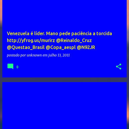
Venezuela é líder. Mano pede paciência a torcida
http://yfrog.us/murirz @Reinaldo_Cruz
@Questao_Brasil @Copa_aespl @N92JR
postado por
unknown
em
julho 13, 2011
0