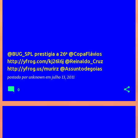
@BUG_SPL prestigia a 26ª @CopaFlávios
http://yfrog.com/kj26l6j @Reinaldo_Cruz
http://yfrog.us/murirz @Assuntodegoias
postado por
unknown
em
julho 13, 2011
0