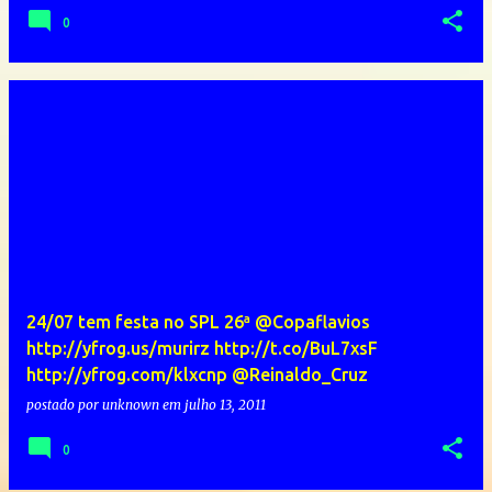
0
24/07 tem festa no SPL 26ª @Copaflavios
http://yfrog.us/murirz http://t.co/BuL7xsF
http://yfrog.com/klxcnp @Reinaldo_Cruz
postado por
unknown
em
julho 13, 2011
0