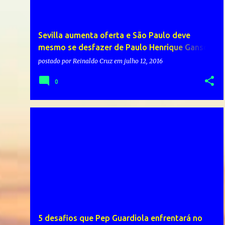
Sevilla aumenta oferta e São Paulo deve
mesmo se desfazer de Paulo Henrique Ganso |
Trabalho Talento Dedicão e uma Dose de
postado por
Reinaldo Cruz
em
julho 12, 2016
Sorte
0
5 desafios que Pep Guardiola enfrentará no