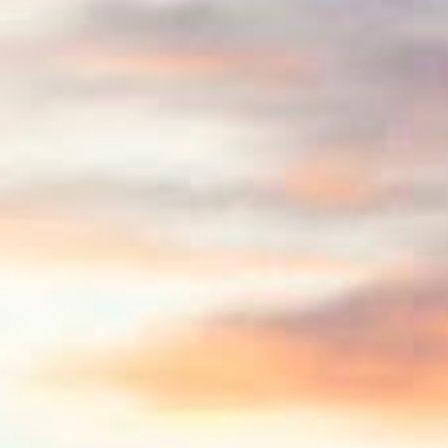
1
nov. 08
1
nov. 05
1
nov. 03
1
nov. 01
2
out. 31
3
out. 29
1
out. 27
4
out. 24
1
out. 23
3
out. 18
6
out. 15
4
out. 14