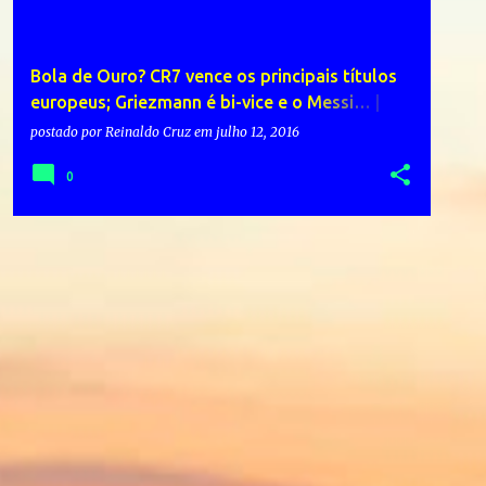
Bola de Ouro? CR7 vence os principais títulos
europeus; Griezmann é bi-vice e o Messi… |
Redes Sociais
postado por
Reinaldo Cruz
em
julho 12, 2016
0