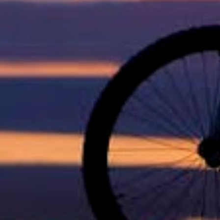
1
jul. 19
1
jul. 12
1
jul. 07
2
jul. 06
1
jul. 04
1
jun. 28
1
jun. 23
1
jun. 22
1
jun. 21
1
jun. 20
1
jun. 16
2
jun. 14
1
mai. 17