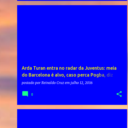
Arda Turan entra no radar da Juventus: meia
do Barcelona é alvo, caso perca Pogba, diz
jornal – TV R – Questão Brasil
postado por
Reinaldo Cruz
em
julho 12, 2016
0