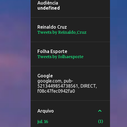
Audiência
u
n
d
e
f
n
e
d
Reinaldo Cruz
Tweets by Reinaldo_Cruz
Folha Esporte
Tweets by folhaesporte
Google
google.com, pub-
5213449854738561, DIRECT,
f08c47fec0942fa0
Arquivo
1
jul. 16