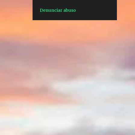
1
ago. 27
Denunciar abuso
1
ago. 07
1
jul. 24
1
jul. 10
1
mai. 28
3
dez. 10
3
dez. 03
1
dez. 02
1
dez. 01
1
nov. 27
3
nov. 22
1
nov. 12
2
nov. 10