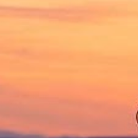
1
set. 17
1
set. 16
1
set. 15
1
set. 14
1
set. 12
1
ago. 28
3
ago. 26
3
ago. 23
1
ago. 22
1
ago. 15
1
ago. 13
1
jul. 27
1
jul. 23