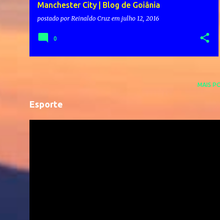
Manchester City | Blog de Goiânia
postado por
Reinaldo Cruz
em
julho 12, 2016
0
MAIS P
Esporte