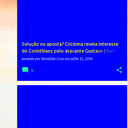
Solução ou aposta? Criciúma revela interesse
do Corinthians pelo atacante Gustavo | Sabrina
uma brasileira de sorte
postado por
Reinaldo Cruz
em
julho 12, 2016
0