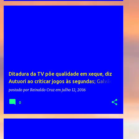
Ditadura da TV põe qualidade em xeque, diz
Autuori ao criticar jogos às segundas; Galvão
Bueno rebate – Setor Pedro Ludovico
postado por
Reinaldo Cruz
em
julho 12, 2016
0