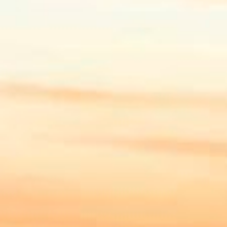
1
out. 11
1
out. 10
3
out. 06
1
out. 02
1
out. 01
3
set. 30
3
set. 28
3
set. 27
3
set. 26
3
set. 25
2
set. 21
3
set. 19
3
set. 18