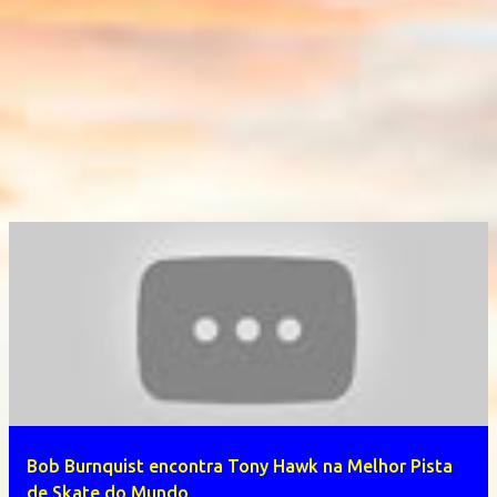
Bob Burnquist encontra Tony Hawk na Melhor Pista
de Skate do Mundo