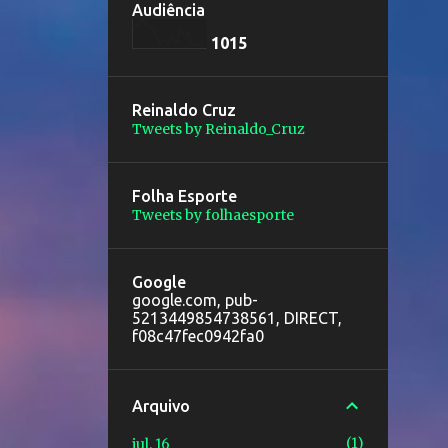
Audiência
1
0
1
5
Reinaldo Cruz
Tweets by Reinaldo_Cruz
Folha Esporte
Tweets by folhaesporte
Google
google.com, pub-
5213449854738561, DIRECT,
f08c47fec0942fa0
Arquivo
1
jul. 16