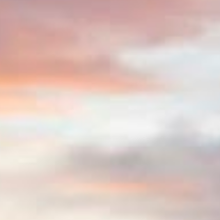
2
nov. 10
1
nov. 08
1
nov. 05
1
nov. 03
1
nov. 01
2
out. 31
3
out. 29
1
out. 27
4
out. 24
1
out. 23
3
out. 18
6
out. 15
4
out. 14