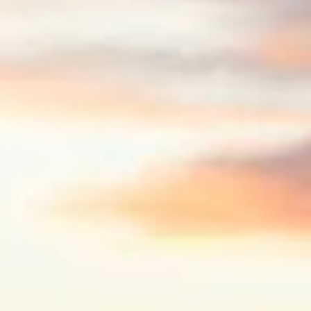
1
out. 11
1
out. 10
3
out. 06
1
out. 02
1
out. 01
3
set. 30
3
set. 28
3
set. 27
3
set. 26
3
set. 25
2
set. 21
3
set. 19
3
set. 18