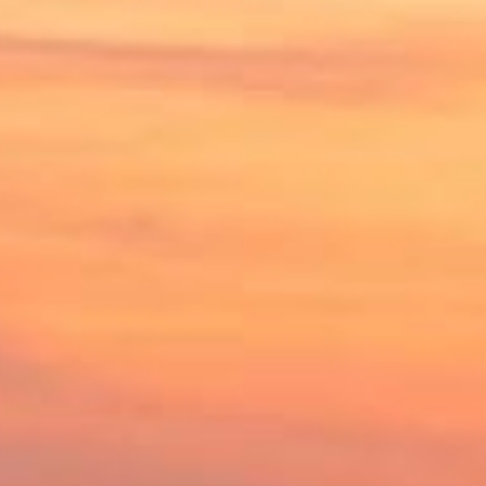
1
jul. 19
1
jul. 12
1
jul. 07
2
jul. 06
1
jul. 04
1
jun. 28
1
jun. 23
1
jun. 22
1
jun. 21
1
jun. 20
1
jun. 16
2
jun. 14