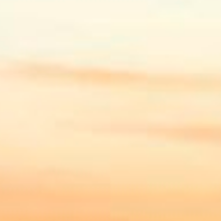
1
set. 17
1
set. 16
1
set. 15
1
set. 14
1
set. 12
1
ago. 28
3
ago. 26
3
ago. 23
1
ago. 22
1
ago. 15
1
ago. 13
1
jul. 27
1
jul. 23