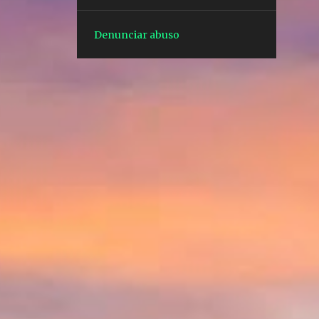
1
out. 15
1
ago. 27
Denunciar abuso
1
ago. 07
1
jul. 24
1
jul. 10
1
mai. 28
3
dez. 10
3
dez. 03
1
dez. 02
1
dez. 01
1
nov. 27
3
nov. 22
1
nov. 12