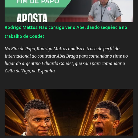
fazer a divulgação de uma live do Gusttavo Lima em Manaus,
capital do Amazonas. "Fui até o local onde seria o show, divulguei
e no dia seguinte foi feita a live que eu não pude ir, porque estava
me sentindo mal", explicou Huma. A notícia da separação de
Rodrigo Mattos: Não consigo ver o Abel dando sequência no
Gusttavo Lima e Andressa Suita foi divulgada no dia 9 de outubro.
trabalho de Coudet
A relação chegou ao fim após cinco anos e houve rumores de uma
suposta traição do canto...
No Fim de Papo, Rodrigo Mattos analisa a troca de perfil do
Internacional ao contratar Abel Braga para comandar o time no
lugar do argentino Eduardo Coudet, que saiu para comandar o
Celta de Vigo, na Espanha