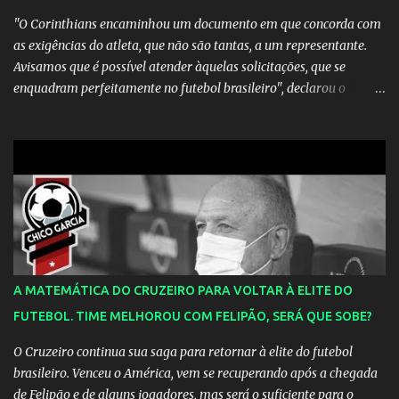
"O Corinthians encaminhou um documento em que concorda com
as exigências do atleta, que não são tantas, a um representante.
Avisamos que é possível atender àquelas solicitações, que se
enquadram perfeitamente no futebol brasileiro", declarou o
diretor de futebol Flávio Adauto em entrevista coletiva neste
sábado. O que chama atenção é que também neste sábado o
empresário do marfinense disse que nunca houve negociação com
o clube paulista. "Nós jamais estivemos em contato com o
Corinthians. Temos que acabar com todos os rumores" , disse
Tcherno Seydi, ao jornal francês L'Équipe. Inicialmente, Adauto
era contrário à aposta em Drogba, reforço vislumbrado pelo
departamento de marketing do Corinthians. Uma conversa com o
presidente Roberto de Andrade, animado com a boa repercussão
A MATEMÁTICA DO CRUZEIRO PARA VOLTAR À ELITE DO
que a possível chegada do atleta causou entre os torcedores, fez
FUTEBOL. TIME MELHOROU COM FELIPÃO, SERÁ QUE SOBE?
com que ele mudasse a sua opinião. Fonte: ESPN.com.br
O Cruzeiro continua sua saga para retornar à elite do futebol
brasileiro. Venceu o América, vem se recuperando após a chegada
de Felipão e de alguns jogadores, mas será o suficiente para o