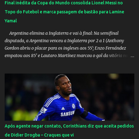
Final inédita da Copa do Mundo consolida Lionel Messi no
Topo do Futebol e marca passagem de bastão para Lamine
Yamal
Argentina elimina a Inglaterra e vai à final: Na semifinal
disputada, a Argentina venceu a Inglaterra por 2 a 1 (Anthony
Gordon abriu o placar para os ingleses aos 55’; Enzo Fernández
empatou aos 85’ e Lautaro Martínez marcou o gol da vitória nos
acréscimos, com assistência de Messi). A Argentina enfrentará a
Espanha na final. Mick Jagger e seu filho brasileiro torceram pela
Inglaterra durante o jogo.
Após agente negar contato, Corinthians diz que aceita pedidos
de Didier Drogba – Craques que vi