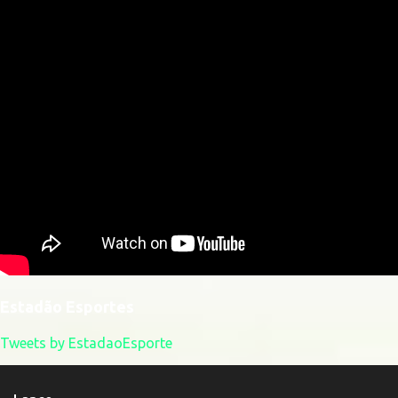
Estadão Esportes
Tweets by EstadaoEsporte