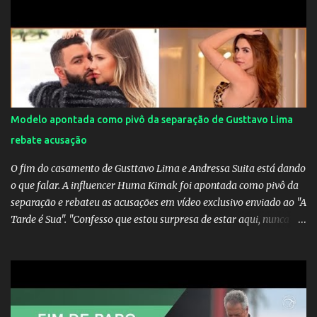
definido e tem o Milan como virtual campeao. ;
Modelo apontada como pivô da separação de Gusttavo Lima
rebate acusação
O fim do casamento de Gusttavo Lima e Andressa Suita está dando
o que falar. A influencer Huma Kimak foi apontada como pivô da
separação e rebateu as acusações em vídeo exclusivo enviado ao "A
Tarde é Sua". "Confesso que estou surpresa de estar aqui, nunca
pensei que um boato sem pé nem cabeça pudesse ter esse tipo de
proporção. Queria esclarecer que eu e Gusttavo nunca tivemos
nenhum tipo de contato, nem de fã porque sou fã dele", disse
Huma Kimak. A influencer também contou que recebe diversos
ataques na internet desde a época em que foi contratada para