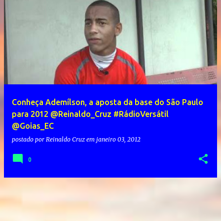
Conheça Ademílson, a aposta da base do São Paulo
para 2012 @Reinaldo_Cruz #RádioVersátil
@Goias_EC
postado por
Reinaldo Cruz
em
janeiro 03, 2012
0