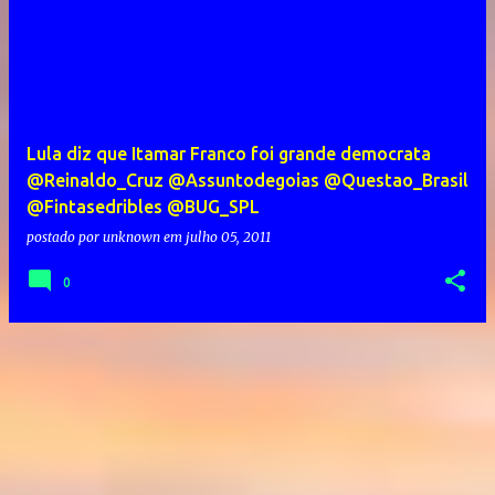
Lula diz que Itamar Franco foi grande democrata
@Reinaldo_Cruz @Assuntodegoias @Questao_Brasil
@Fintasedribles @BUG_SPL
postado por
unknown
em
julho 05, 2011
0