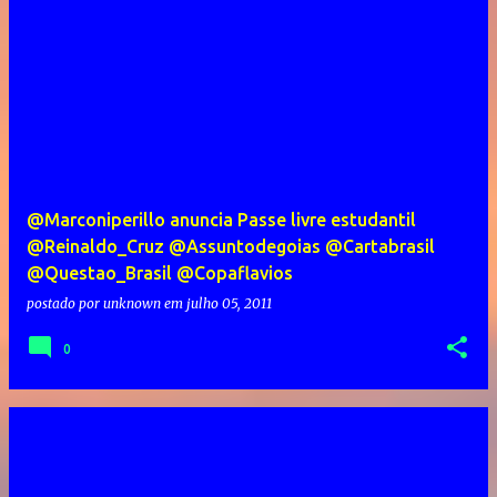
@Marconiperillo anuncia Passe livre estudantil
@Reinaldo_Cruz @Assuntodegoias @Cartabrasil
@Questao_Brasil @Copaflavios
postado por
unknown
em
julho 05, 2011
0