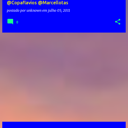
@Copaflavios @Marcellotas
postado por
unknown
em
julho 05, 2011
0