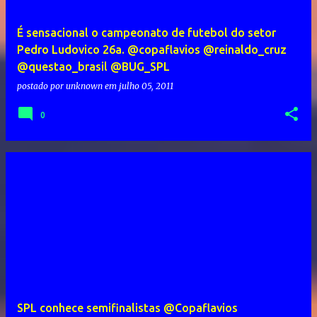
É sensacional o campeonato de futebol do setor
Pedro Ludovico 26a. @copaflavios @reinaldo_cruz
@questao_brasil @BUG_SPL
postado por
unknown
em
julho 05, 2011
0
SPL conhece semifinalistas @Copaflavios