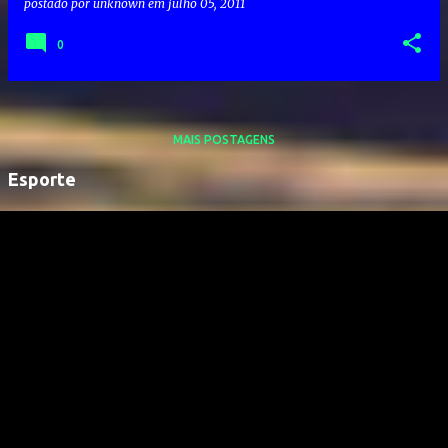
postado por
unknown
em
julho 05, 2011
0
MAIS POSTAGENS
Esporte