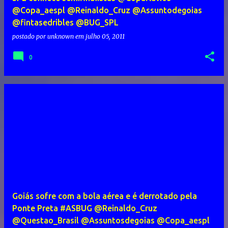
@Copa_aespl @Reinaldo_Cruz @Assuntodegoias
@fintasedribles @BUG_SPL
postado por
unknown
em
julho 05, 2011
0
Goiás sofre com a bola aérea e é derrotado pela
Ponte Preta #ASBUG @Reinaldo_Cruz
@Questao_Brasil @Assuntosdegoias @Copa_aespl