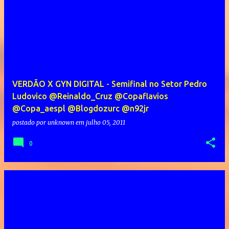
VERDÃO X GYN DIGITAL - Semifinal no Setor Pedro
Ludovico @Reinaldo_Cruz @Copaflavios
@Copa_aespl @Blogdozurc @n92jr
postado por
unknown
em
julho 05, 2011
0