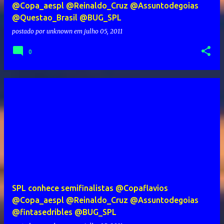
@Copa_aespl @Reinaldo_Cruz @Assuntodegoias
@Questao_Brasil @BUG_SPL
postado por
unknown
em
julho 05, 2011
0
SPL conhece semifinalistas @Copaflavios
@Copa_aespl @Reinaldo_Cruz @Assuntodegoias
@fintasedribles @BUG_SPL