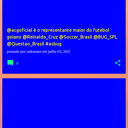
@acgoficial é o representante maior do futebol
goiano @Reinaldo_Cruz @Soccer_Brasil @BUG_SPL
@Questao_Brasil #asbug
postado por
unknown
em
julho 05, 2011
0