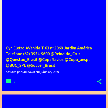
Gyn Eletro AVenida T 63 nº2069 Jardim América
Telefone (62) 3954-9600 @Reinaldo_Cruz
@Questao_Brasil @Copaflavios @Copa_aespl
@BUG_SPL @Soccer_Brasil
postado por
unknown
em
julho 05, 2011
0