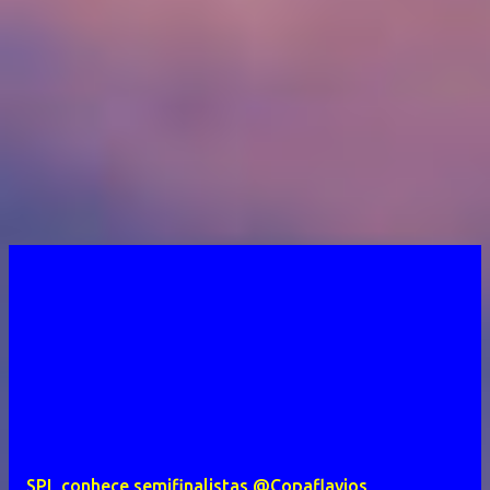
SPL conhece semifinalistas @Copaflavios