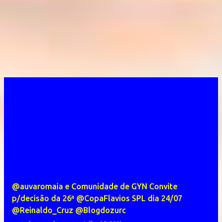
@auvaromaia e Comunidade de GYN Convite
p/decisão da 26ª @CopaFlavios SPL dia 24/07
@Reinaldo_Cruz @Blogdozurc