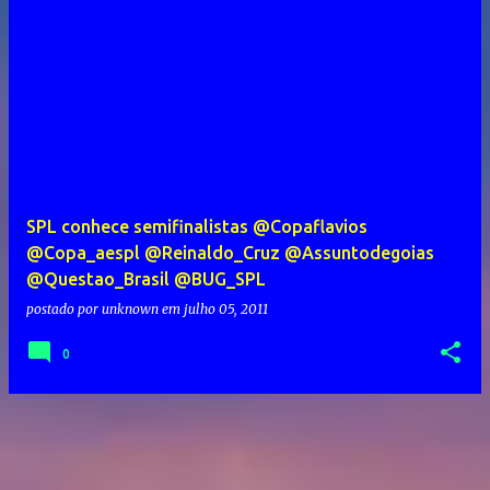
SPL conhece semifinalistas @Copaflavios
@Copa_aespl @Reinaldo_Cruz @Assuntodegoias
@Questao_Brasil @BUG_SPL
postado por
unknown
em
julho 05, 2011
0