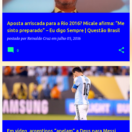
Aposta arriscada para a Rio 2016? Micale afirma: “Me
sinto preparado” – Eu digo Sempre | Questão Brasil
postado por
Reinaldo Cruz
em
julho 05, 2016
0
Em vídeo, argentinos “apelam” a Deus para Messi