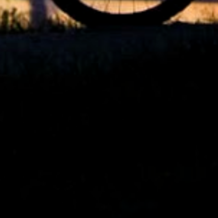
1
set. 17
1
set. 16
1
set. 15
1
set. 14
1
set. 12
1
ago. 28
3
ago. 26
3
ago. 23
1
ago. 22
1
ago. 15
1
ago. 13
1
jul. 27
1
jul. 23