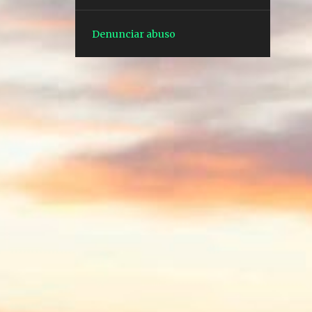
1
out. 15
1
ago. 27
Denunciar abuso
1
ago. 07
1
jul. 24
1
jul. 10
1
mai. 28
3
dez. 10
3
dez. 03
1
dez. 02
1
dez. 01
1
nov. 27
3
nov. 22
1
nov. 12