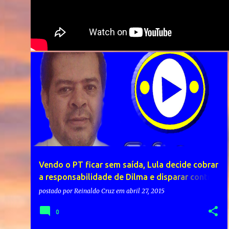
Vendo o PT ficar sem saída, Lula decide cobrar
a responsabilidade de Dilma e disparar contra
a Lei das Terceirizações
postado por
Reinaldo Cruz
em
abril 27, 2015
0