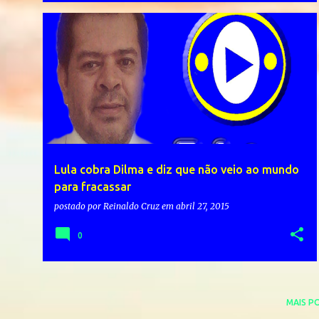
Lula cobra Dilma e diz que não veio ao mundo
para fracassar
postado por
Reinaldo Cruz
em
abril 27, 2015
0
MAIS P