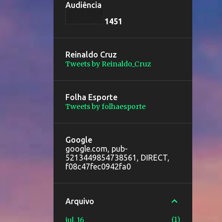
Audiência
1
4
5
1
Reinaldo Cruz
Tweets by Reinaldo_Cruz
Folha Esporte
Tweets by folhaesporte
Google
google.com, pub-
5213449854738561, DIRECT,
f08c47fec0942fa0
Arquivo
1
jul. 16