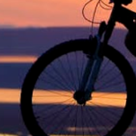
1
out. 11
1
out. 10
3
out. 06
1
out. 02
1
out. 01
3
set. 30
3
set. 28
3
set. 27
3
set. 26
3
set. 25
2
set. 21
3
set. 19
3
set. 18