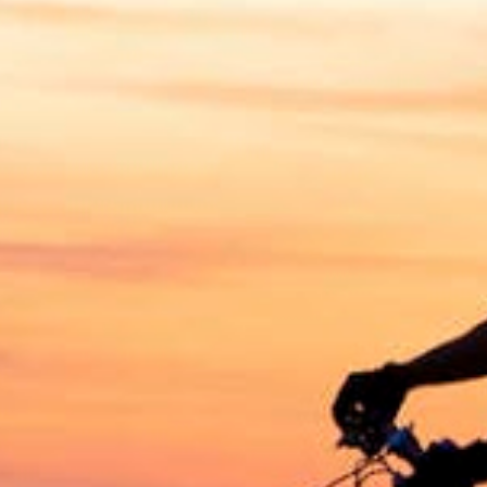
2
nov. 10
1
nov. 08
1
nov. 05
1
nov. 03
1
nov. 01
2
out. 31
3
out. 29
1
out. 27
4
out. 24
1
out. 23
3
out. 18
6
out. 15
4
out. 14