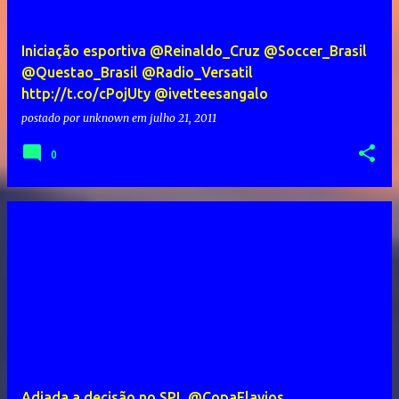
Iniciação esportiva @Reinaldo_Cruz @Soccer_Brasil
@Questao_Brasil @Radio_Versatil
http://t.co/cPojUty @ivetteesangalo
postado por
unknown
em
julho 21, 2011
0
Adiada a decisão no SPL @CopaFlavios