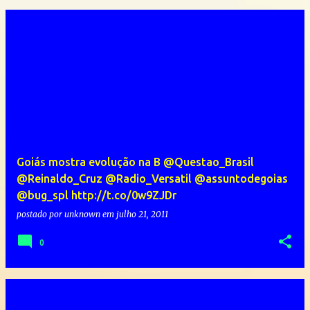
Goiás mostra evolução na B @Questao_Brasil
@Reinaldo_Cruz @Radio_Versatil @assuntodegoias
@bug_spl http://t.co/0w9ZJDr
postado por
unknown
em
julho 21, 2011
0