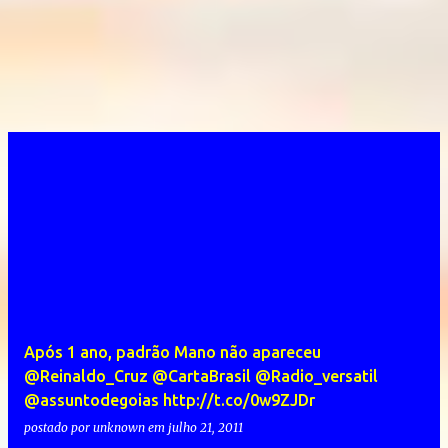
Após 1 ano, padrão Mano não apareceu
@Reinaldo_Cruz @CartaBrasil @Radio_versatil
@assuntodegoias http://t.co/0w9ZJDr
postado por
unknown
em
julho 21, 2011