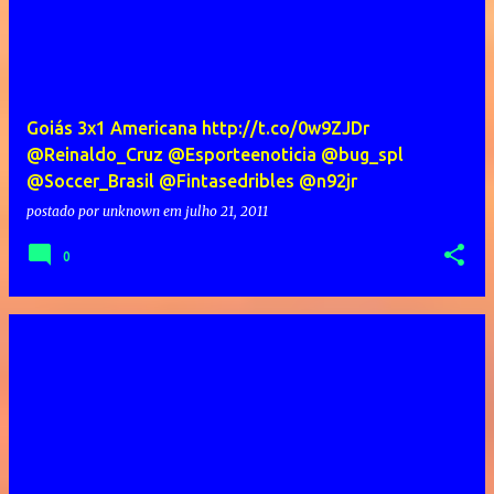
Goiás 3x1 Americana http://t.co/0w9ZJDr
@Reinaldo_Cruz @Esporteenoticia @bug_spl
@Soccer_Brasil @Fintasedribles @n92jr
postado por
unknown
em
julho 21, 2011
0