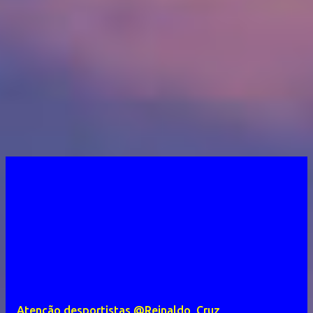
Atenção desportistas @Reinaldo_Cruz