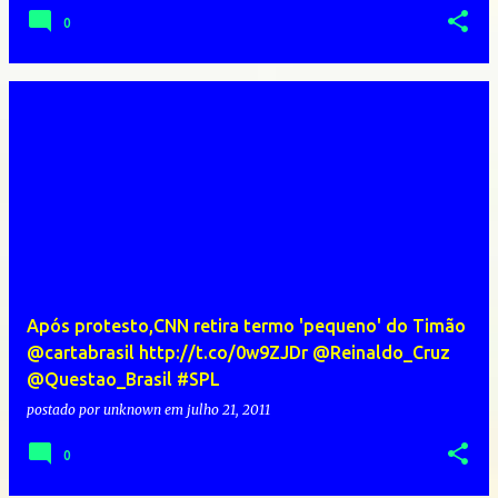
0
Após protesto,CNN retira termo 'pequeno' do Timão
@cartabrasil http://t.co/0w9ZJDr @Reinaldo_Cruz
@Questao_Brasil #SPL
postado por
unknown
em
julho 21, 2011
0