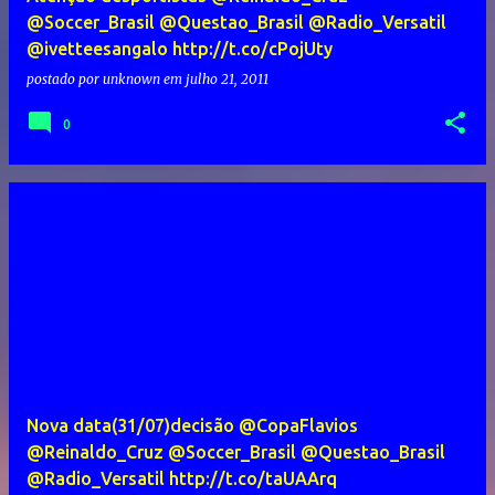
@Soccer_Brasil @Questao_Brasil @Radio_Versatil
@ivetteesangalo http://t.co/cPojUty
postado por
unknown
em
julho 21, 2011
0
Nova data(31/07)decisão @CopaFlavios
@Reinaldo_Cruz @Soccer_Brasil @Questao_Brasil
@Radio_Versatil http://t.co/taUAArq