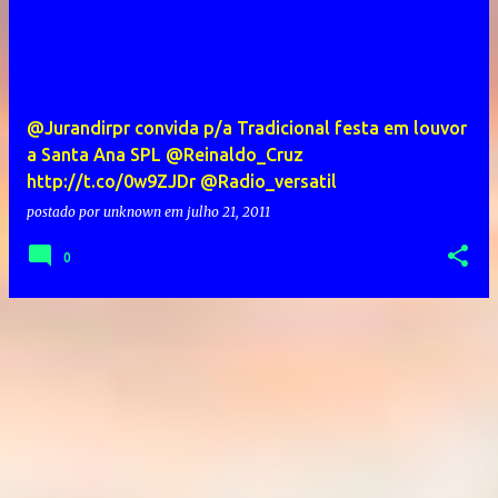
@Jurandirpr convida p/a Tradicional festa em louvor
a Santa Ana SPL @Reinaldo_Cruz
http://t.co/0w9ZJDr @Radio_versatil
postado por
unknown
em
julho 21, 2011
0