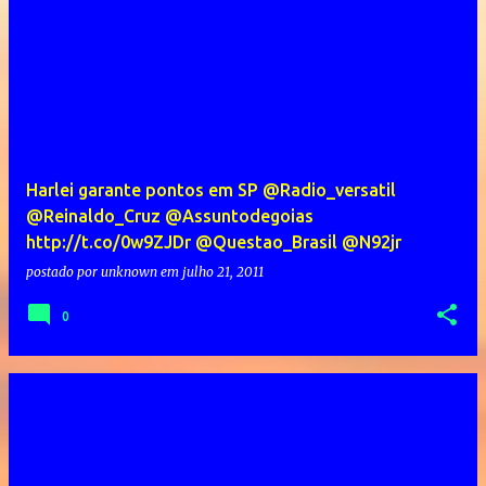
Harlei garante pontos em SP @Radio_versatil
@Reinaldo_Cruz @Assuntodegoias
http://t.co/0w9ZJDr @Questao_Brasil @N92jr
postado por
unknown
em
julho 21, 2011
0