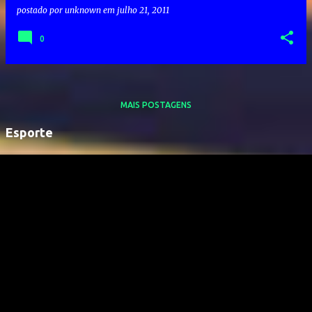
postado por
unknown
em
julho 21, 2011
0
MAIS POSTAGENS
Esporte