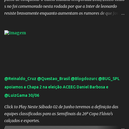
s no foi comemorado nesta rodada por que a Inter de leonardo
resiste bravamente enquanto aumentam os rumores de que Jos
Mourinho, ex-melhor do mundo estaria voltandoa Italia e para
dirigir de novo a Internazionale.Na velha bota tudo parece
definido e tem o Milan como virtual campeao. ;
@Reinaldo_Cruz @Questao_Brasil @Blogdozurc @BUG_SPL
apoiamos a Chapa 2 na eleição ACEEG Daniel Barbosa e
@LuizGama 30/06
Click to Play Neste Sábado 02 de Junho teremos a definição das
equipes classificadas para as Semifinais da 26ª Copa Flávio's
calçados e esportes.
////////////////////////////////////////////////////////////////////////////////////////////////////////