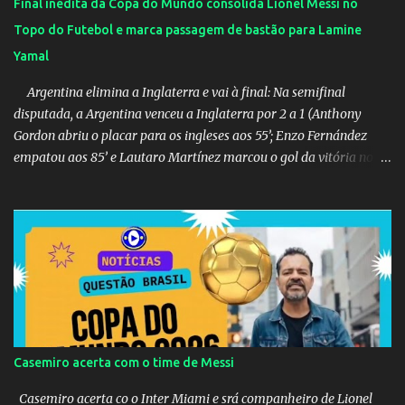
Final inédita da Copa do Mundo consolida Lionel Messi no
Topo do Futebol e marca passagem de bastão para Lamine
Yamal
Argentina elimina a Inglaterra e vai à final: Na semifinal
disputada, a Argentina venceu a Inglaterra por 2 a 1 (Anthony
Gordon abriu o placar para os ingleses aos 55’; Enzo Fernández
empatou aos 85’ e Lautaro Martínez marcou o gol da vitória nos
acréscimos, com assistência de Messi). A Argentina enfrentará a
Espanha na final. Mick Jagger e seu filho brasileiro torceram pela
Inglaterra durante o jogo.
Casemiro acerta com o time de Messi
Casemiro acerta co o Inter Miami e srá companheiro de Lionel