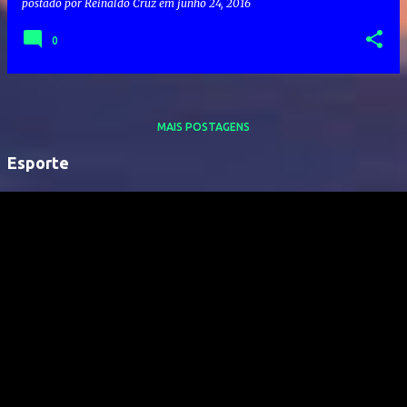
postado por
Reinaldo Cruz
em
junho 24, 2016
0
MAIS POSTAGENS
Esporte