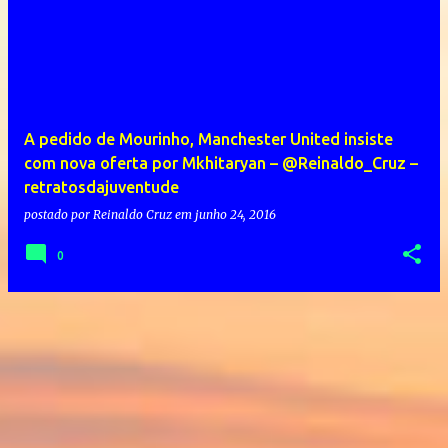
A pedido de Mourinho, Manchester United insiste
com nova oferta por Mkhitaryan – @Reinaldo_Cruz –
retratosdajuventude
postado por
Reinaldo Cruz
em
junho 24, 2016
0