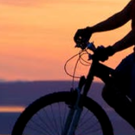
1
nov. 08
1
nov. 05
1
nov. 03
1
nov. 01
2
out. 31
3
out. 29
1
out. 27
4
out. 24
1
out. 23
3
out. 18
6
out. 15
4
out. 14