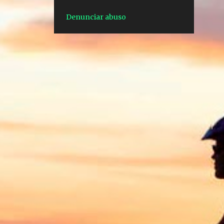
1
ago. 27
Denunciar abuso
1
ago. 07
1
jul. 24
1
jul. 10
1
mai. 28
3
dez. 10
3
dez. 03
1
dez. 02
1
dez. 01
1
nov. 27
3
nov. 22
1
nov. 12
2
nov. 10