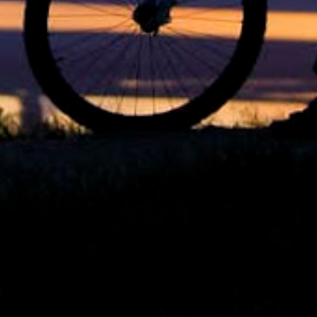
1
out. 11
1
out. 10
3
out. 06
1
out. 02
1
out. 01
3
set. 30
3
set. 28
3
set. 27
3
set. 26
3
set. 25
2
set. 21
3
set. 19
3
set. 18