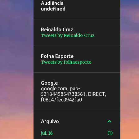
Audiência
u
n
d
e
f
n
e
d
Reinaldo Cruz
Tweets by Reinaldo_Cruz
Folha Esporte
Tweets by folhaesporte
Google
google.com, pub-
5213449854738561, DIRECT,
f08c47fec0942fa0
Arquivo
1
jul. 16