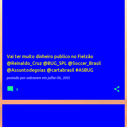
Vai ter muito dinheiro publico no Fielzão
@Reinaldo_Cruz @BUG_SPL @Soccer_Brasil
@Assuntodegoias @cartabrasil #ASBUG
postado por
unknown
em
julho 06, 2011
0