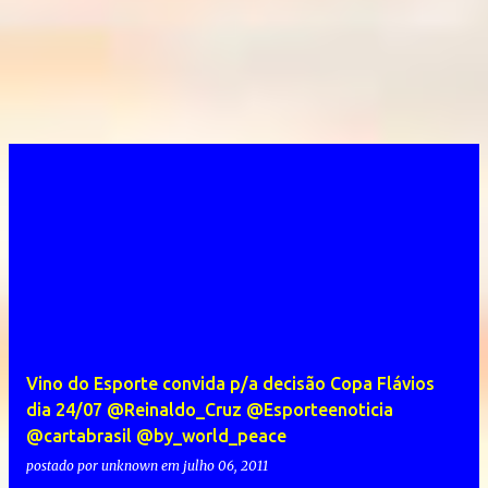
Vino do Esporte convida p/a decisão Copa Flávios
dia 24/07 @Reinaldo_Cruz @Esporteenoticia
@cartabrasil @by_world_peace
postado por
unknown
em
julho 06, 2011