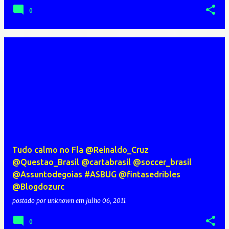
0
Tudo calmo no Fla @Reinaldo_Cruz
@Questao_Brasil @cartabrasil @soccer_brasil
@Assuntodegoias #ASBUG @fintasedribles
@Blogdozurc
postado por
unknown
em
julho 06, 2011
0