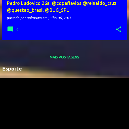
Pedro Ludovico 26a. @copaflavios @reinaldo_cruz
@questao_brasil @BUG_SPL
postado por
unknown
em
julho 06, 2011
0
MAIS POSTAGENS
Esporte