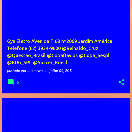
Gyn Eletro AVenida T 63 nº2069 Jardim América
Telefone (62) 3954-9600 @Reinaldo_Cruz
@Questao_Brasil @Copaflavios @Copa_aespl
@BUG_SPL @Soccer_Brasil
postado por
unknown
em
julho 06, 2011
0