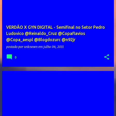
VERDÃO X GYN DIGITAL - Semifinal no Setor Pedro
Ludovico @Reinaldo_Cruz @Copaflavios
@Copa_aespl @Blogdozurc @n92jr
postado por
unknown
em
julho 06, 2011
0