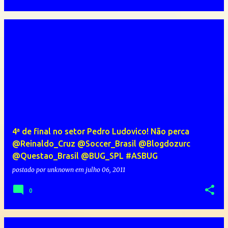
4ª de final no setor Pedro Ludovico! Não perca
@Reinaldo_Cruz @Soccer_Brasil @Blogdozurc
@Questao_Brasil @BUG_SPL #ASBUG
postado por
unknown
em
julho 06, 2011
0