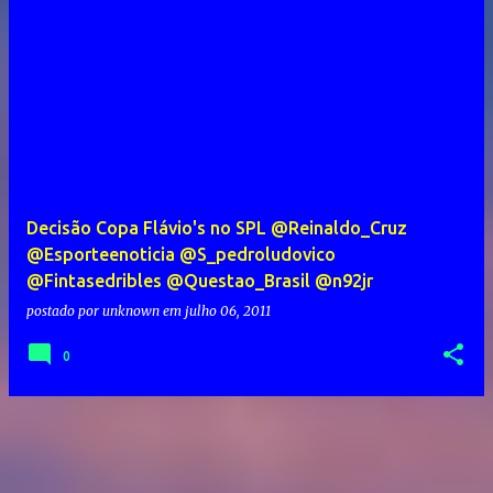
Decisão Copa Flávio's no SPL @Reinaldo_Cruz
@Esporteenoticia @S_pedroludovico
@Fintasedribles @Questao_Brasil @n92jr
postado por
unknown
em
julho 06, 2011
0