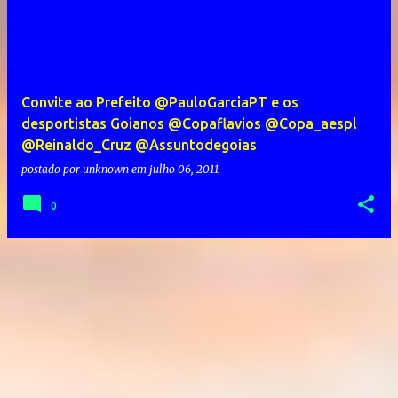
Convite ao Prefeito @PauloGarciaPT e os
desportistas Goianos @Copaflavios @Copa_aespl
@Reinaldo_Cruz @Assuntodegoias
postado por
unknown
em
julho 06, 2011
0