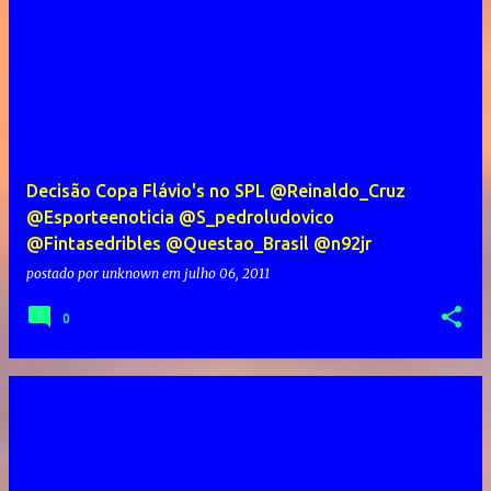
Decisão Copa Flávio's no SPL @Reinaldo_Cruz
@Esporteenoticia @S_pedroludovico
@Fintasedribles @Questao_Brasil @n92jr
postado por
unknown
em
julho 06, 2011
0