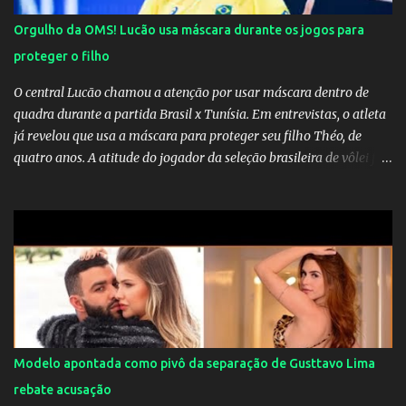
Orgulho da OMS! Lucão usa máscara durante os jogos para
proteger o filho
O central Lucão chamou a atenção por usar máscara dentro de
quadra durante a partida Brasil x Tunísia. Em entrevistas, o atleta
já revelou que usa a máscara para proteger seu filho Théo, de
quatro anos. A atitude do jogador da seleção brasileira de vôlei foi
muito elogiada pela galera. Fonte: Orgulho da OMS! Lucão usa
máscara durante os jogos para proteger o filho Brasil goleia a
China por 5 a 0 na estreia brasileira nas olimpíadas de Tóquio.
Marta marcou duas vezes, Debinha, Andressa Alves e Bia
Zaneratto foram autoras dos gols. Juliette, embaixadora
‎@Globoplay mandou um xero para as meninas e falou do seu
orgulho.
Modelo apontada como pivô da separação de Gusttavo Lima
rebate acusação