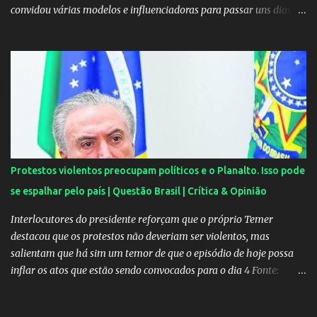
convidou várias modelos e influenciadoras para passar uns dias
por lá. As moças, todas lindas, chegaram em Angra dos Reis na
tarde de quarta-feira e estão hospedadas num resort localizado
dentro do condomínio onde fica a mansão do craque do PSG.
Segundo uma fonte do EXTRA, a festa aconteceu ao som de muito
pagode e um show de Suel e do cantor pernambucano Robinho,
que aparecem num registro no resort, e também de Anchietx. De
Mangaratiba, os cantores ainda seguiram para Campo Grande,
onde se apresentaram numa casa de show no bairro da Zona
Oeste do Rio. As moças foram convidadas por Neymar através das
Protestos violentos preocupam políticos e o Planalto. Isso pode
redes sociais. O jogador faz questão de pagar as estadias delas e
se espalhar pelo país | Questão Brasil | Crítica & Opinião
também as passagens. A exigência é sempre a mesma: não postar
ou falar nada sobre. Celulares, aliás, são proibidos nas festas....
Interlocutores do presidente reforçam que o próprio Temer
destacou que os protestos não deveriam ser violentos, mas
salientam que há sim um temor de que o episódio de hoje possa
inflar os atos que estão sendo convocados para o dia 4 Fonte:
Protestos preocupam Planalto - Política - Estadão