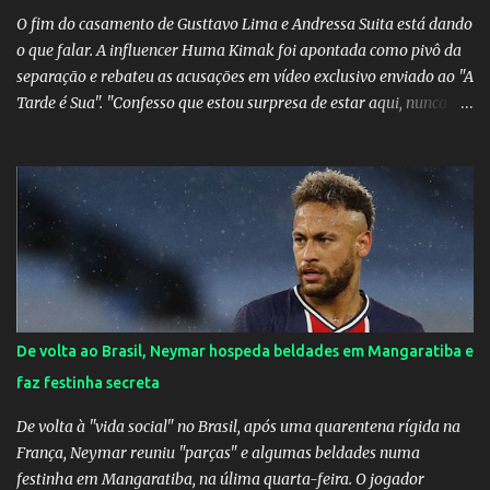
O fim do casamento de Gusttavo Lima e Andressa Suita está dando
o que falar. A influencer Huma Kimak foi apontada como pivô da
separação e rebateu as acusações em vídeo exclusivo enviado ao "A
Tarde é Sua". "Confesso que estou surpresa de estar aqui, nunca
pensei que um boato sem pé nem cabeça pudesse ter esse tipo de
proporção. Queria esclarecer que eu e Gusttavo nunca tivemos
nenhum tipo de contato, nem de fã porque sou fã dele", disse
Huma Kimak. A influencer também contou que recebe diversos
ataques na internet desde a época em que foi contratada para
fazer a divulgação de uma live do Gusttavo Lima em Manaus,
capital do Amazonas. "Fui até o local onde seria o show, divulguei
e no dia seguinte foi feita a live que eu não pude ir, porque estava
me sentindo mal", explicou Huma. A notícia da separação de
De volta ao Brasil, Neymar hospeda beldades em Mangaratiba e
Gusttavo Lima e Andressa Suita foi divulgada no dia 9 de outubro.
faz festinha secreta
A relação chegou ao fim após cinco anos e houve rumores de uma
suposta traição do canto...
De volta à "vida social" no Brasil, após uma quarentena rígida na
França, Neymar reuniu "parças" e algumas beldades numa
festinha em Mangaratiba, na úlima quarta-feira. O jogador