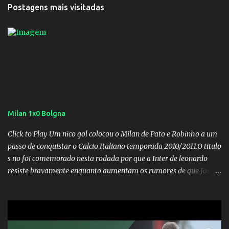
Postagens mais visitadas
Milan 1x0 Bolgna
Click to Play Um nico gol colocou o Milan de Pato e Robinho a um
passo de conquistar o Calcio Italiano temporada 2010/2011.O titulo
s no foi comemorado nesta rodada por que a Inter de leonardo
resiste bravamente enquanto aumentam os rumores de que Jos
Mourinho, ex-melhor do mundo estaria voltandoa Italia e para
dirigir de novo a Internazionale.Na velha bota tudo parece
definido e tem o Milan como virtual campeao. ;