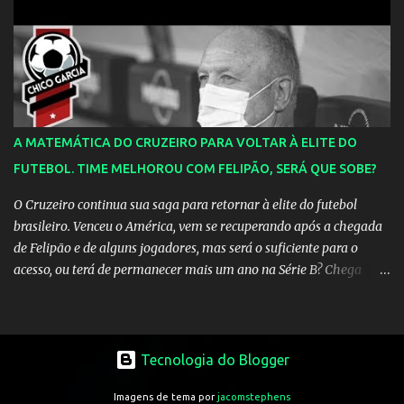
empresário do marfinense disse que nunca houve negociação com
o clube paulista. "Nós jamais estivemos em contato com o
Corinthians. Temos que acabar com todos os rumores" , disse
Tcherno Seydi, ao jornal francês L'Équipe. Inicialmente, Adauto
era contrário à aposta em Drogba, reforço vislumbrado pelo
departamento de marketing do Corinthians. Uma conversa com o
presidente Roberto de Andrade, animado com a boa repercussão
A MATEMÁTICA DO CRUZEIRO PARA VOLTAR À ELITE DO
que a possível chegada do atleta causou entre os torcedores, fez
FUTEBOL. TIME MELHOROU COM FELIPÃO, SERÁ QUE SOBE?
com que ele mudasse a sua opinião. Fonte: ESPN.com.br
O Cruzeiro continua sua saga para retornar à elite do futebol
brasileiro. Venceu o América, vem se recuperando após a chegada
de Felipão e de alguns jogadores, mas será o suficiente para o
acesso, ou terá de permanecer mais um ano na Série B? Chega
mais e pegue a calculadora!
Tecnologia do Blogger
Imagens de tema por
jacomstephens