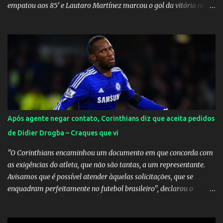
empatou aos 85’ e Lautaro Martínez marcou o gol da vitória nos
acréscimos, com assistência de Messi). A Argentina enfrentará a
Espanha na final. Mick Jagger e seu filho brasileiro torceram pela
Inglaterra durante o jogo.
Após agente negar contato, Corinthians diz que aceita pedidos
de Didier Drogba – Craques que vi
"O Corinthians encaminhou um documento em que concorda com
as exigências do atleta, que não são tantas, a um representante.
Avisamos que é possível atender àquelas solicitações, que se
enquadram perfeitamente no futebol brasileiro", declarou o
diretor de futebol Flávio Adauto em entrevista coletiva neste
sábado. O que chama atenção é que também neste sábado o