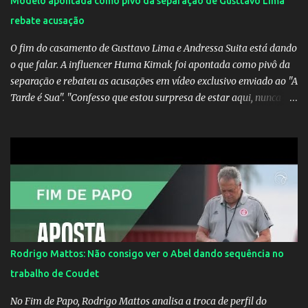
Modelo apontada como pivô da separação de Gusttavo Lima
rebate acusação
O fim do casamento de Gusttavo Lima e Andressa Suita está dando
o que falar. A influencer Huma Kimak foi apontada como pivô da
separação e rebateu as acusações em vídeo exclusivo enviado ao "A
Tarde é Sua". "Confesso que estou surpresa de estar aqui, nunca
pensei que um boato sem pé nem cabeça pudesse ter esse tipo de
proporção. Queria esclarecer que eu e Gusttavo nunca tivemos
nenhum tipo de contato, nem de fã porque sou fã dele", disse
Huma Kimak. A influencer também contou que recebe diversos
ataques na internet desde a época em que foi contratada para
fazer a divulgação de uma live do Gusttavo Lima em Manaus,
capital do Amazonas. "Fui até o local onde seria o show, divulguei
e no dia seguinte foi feita a live que eu não pude ir, porque estava
me sentindo mal", explicou Huma. A notícia da separação de
Rodrigo Mattos: Não consigo ver o Abel dando sequência no
Gusttavo Lima e Andressa Suita foi divulgada no dia 9 de outubro.
trabalho de Coudet
A relação chegou ao fim após cinco anos e houve rumores de uma
suposta traição do canto...
No Fim de Papo, Rodrigo Mattos analisa a troca de perfil do