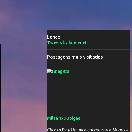
Lance
Tweets by lancenet
Postagens mais visitadas
Milan 1x0 Bolgna
Click to Play Um nico gol colocou o Milan de