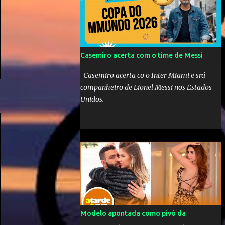
Mick Jagger e seu filho brasileiro torceram
pela Inglaterra durante o jogo.
Casemiro acerta com o time de Messi
Casemiro acerta co o Inter Miami e srá
companheiro de Lionel Messi nos Estados
Unidos.
Modelo apontada como pivô da