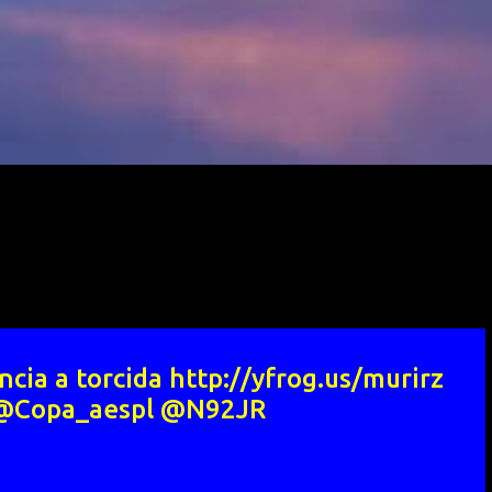
cia a torcida http://yfrog.us/murirz
 @Copa_aespl @N92JR