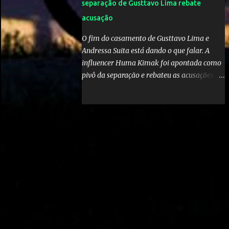
separação de Gusttavo Lima rebate
acusação
O fim do casamento de Gusttavo Lima e
Andressa Suita está dando o que falar. A
influencer Huma Kimak foi apontada como
pivô da separação e rebateu as acusações
em vídeo exclusivo enviado ao "A Tarde é
Sua". "Confesso que estou surpresa de estar
aqui, nunca pensei que um boato sem pé
nem cabeça pudesse ter esse tipo de
proporção. Queria esclarecer que eu e
Gusttavo nunca tivemos nenhum tipo de
contato, nem de fã porque sou fã dele", disse
Huma Kimak. A influencer também contou
que recebe diversos ataques na internet
desde a época em que foi contratada para
fazer a divulgação de uma live do Gusttavo
Lima em Manaus, capital do Amazonas. "Fui