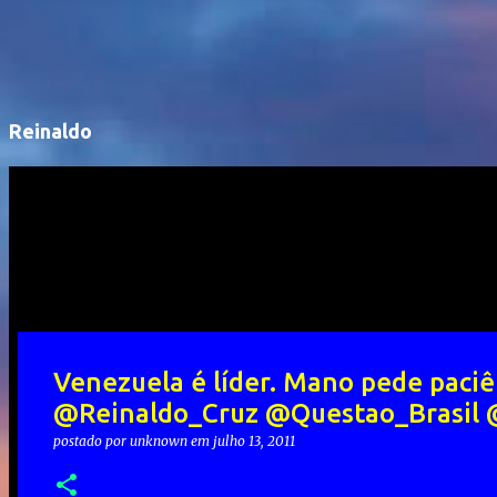
Reinaldo
Venezuela é líder. Mano pede paciên
@Reinaldo_Cruz @Questao_Brasil
postado por
unknown
em
julho 13, 2011