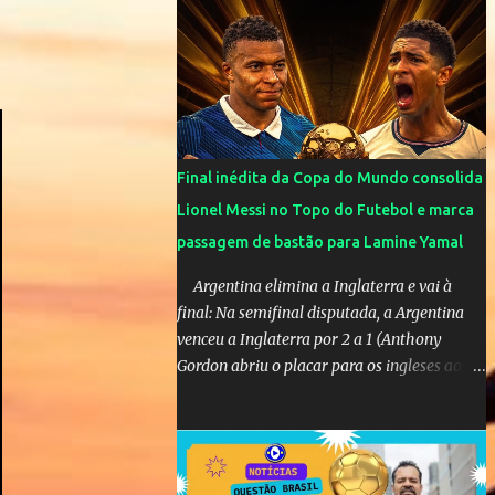
SUPLENTES: Membro 01: Nome: Victor
Hugo de Araújo Veículo: Equipe do Mané
Membro 02: Nome: Custódio Ricardo soares
Teixeira Veículo: Rádio ...
Final inédita da Copa do Mundo consolida
Lionel Messi no Topo do Futebol e marca
passagem de bastão para Lamine Yamal
Argentina elimina a Inglaterra e vai à
final: Na semifinal disputada, a Argentina
venceu a Inglaterra por 2 a 1 (Anthony
Gordon abriu o placar para os ingleses aos
55’; Enzo Fernández empatou aos 85’ e
Lautaro Martínez marcou o gol da vitória
nos acréscimos, com assistência de Messi). A
Argentina enfrentará a Espanha na final.