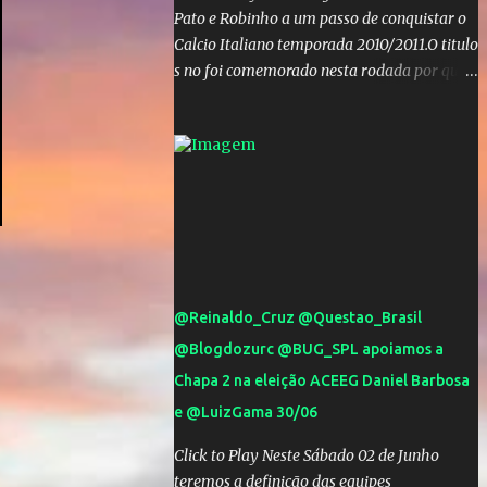
Pato e Robinho a um passo de conquistar o
Calcio Italiano temporada 2010/2011.O titulo
s no foi comemorado nesta rodada por que a
Inter de leonardo resiste bravamente
enquanto aumentam os rumores de que Jos
Mourinho, ex-melhor do mundo estaria
voltandoa Italia e para dirigir de novo a
Internazionale.Na velha bota tudo parece
definido e tem o Milan como virtual
campeao. ;
@Reinaldo_Cruz @Questao_Brasil
@Blogdozurc @BUG_SPL apoiamos a
Chapa 2 na eleição ACEEG Daniel Barbosa
e @LuizGama 30/06
Click to Play Neste Sábado 02 de Junho
teremos a definição das equipes