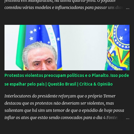
festinha em Mangaratiba, na úlima quarta-feira. O jogador
convidou várias modelos e influenciadoras para passar uns dias
por lá. As moças, todas lindas, chegaram em Angra dos Reis na
tarde de quarta-feira e estão hospedadas num resort localizado
dentro do condomínio onde fica a mansão do craque do PSG.
Segundo uma fonte do EXTRA, a festa aconteceu ao som de muito
pagode e um show de Suel e do cantor pernambucano Robinho,
que aparecem num registro no resort, e também de Anchietx. De
Mangaratiba, os cantores ainda seguiram para Campo Grande,
onde se apresentaram numa casa de show no bairro da Zona
Oeste do Rio. As moças foram convidadas por Neymar através das
Protestos violentos preocupam políticos e o Planalto. Isso pode
redes sociais. O jogador faz questão de pagar as estadias delas e
se espalhar pelo país | Questão Brasil | Crítica & Opinião
também as passagens. A exigência é sempre a mesma: não postar
ou falar nada sobre. Celulares, aliás, são proibidos nas festas....
Interlocutores do presidente reforçam que o próprio Temer
destacou que os protestos não deveriam ser violentos, mas
salientam que há sim um temor de que o episódio de hoje possa
inflar os atos que estão sendo convocados para o dia 4 Fonte:
Protestos preocupam Planalto - Política - Estadão