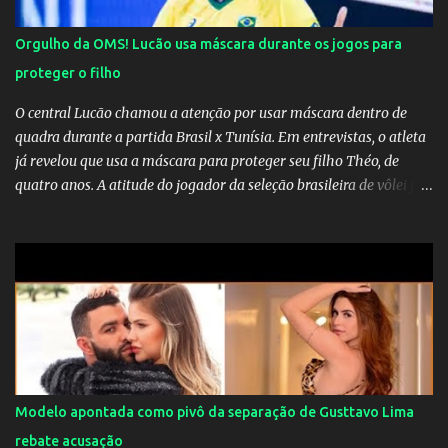
Orgulho da OMS! Lucão usa máscara durante os jogos para
proteger o filho
O central Lucão chamou a atenção por usar máscara dentro de
quadra durante a partida Brasil x Tunísia. Em entrevistas, o atleta
já revelou que usa a máscara para proteger seu filho Théo, de
quatro anos. A atitude do jogador da seleção brasileira de vôlei foi
muito elogiada pela galera. Fonte: Orgulho da OMS! Lucão usa
máscara durante os jogos para proteger o filho Brasil goleia a
China por 5 a 0 na estreia brasileira nas olimpíadas de Tóquio.
Marta marcou duas vezes, Debinha, Andressa Alves e Bia
Zaneratto foram autoras dos gols. Juliette, embaixadora
‎@Globoplay mandou um xero para as meninas e falou do seu
orgulho.
Modelo apontada como pivô da separação de Gusttavo Lima
rebate acusação