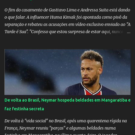
O fim do casamento de Gusttavo Lima e Andressa Suita está dando
o que falar. A influencer Huma Kimak foi apontada como pivô da
separação e rebateu as acusações em vídeo exclusivo enviado ao "A
Tarde é Sua". "Confesso que estou surpresa de estar aqui, nunca
pensei que um boato sem pé nem cabeça pudesse ter esse tipo de
proporção. Queria esclarecer que eu e Gusttavo nunca tivemos
nenhum tipo de contato, nem de fã porque sou fã dele", disse
Huma Kimak. A influencer também contou que recebe diversos
ataques na internet desde a época em que foi contratada para
fazer a divulgação de uma live do Gusttavo Lima em Manaus,
capital do Amazonas. "Fui até o local onde seria o show, divulguei
e no dia seguinte foi feita a live que eu não pude ir, porque estava
me sentindo mal", explicou Huma. A notícia da separação de
De volta ao Brasil, Neymar hospeda beldades em Mangaratiba e
Gusttavo Lima e Andressa Suita foi divulgada no dia 9 de outubro.
faz festinha secreta
A relação chegou ao fim após cinco anos e houve rumores de uma
suposta traição do canto...
De volta à "vida social" no Brasil, após uma quarentena rígida na
França, Neymar reuniu "parças" e algumas beldades numa