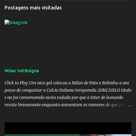
Postagens mais visitadas
Milan 1x0 Bolgna
Click to Play Um nico gol colocou o Milan de Pato e Robinho a um
passo de conquistar o Calcio Italiano temporada 2010/2011.O titulo
s no foi comemorado nesta rodada por que a Inter de leonardo
resiste bravamente enquanto aumentam os rumores de que Jos
Mourinho, ex-melhor do mundo estaria voltandoa Italia e para
dirigir de novo a Internazionale.Na velha bota tudo parece
definido e tem o Milan como virtual campeao. ;