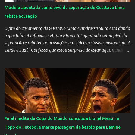
Modelo apontada como pivô da separação de Gusttavo Lima
rebate acusação
O fim do casamento de Gusttavo Lima e Andressa Suita está dando
o que falar. A influencer Huma Kimak foi apontada como pivô da
separação e rebateu as acusações em vídeo exclusivo enviado ao "A
Tarde é Sua". "Confesso que estou surpresa de estar aqui, nunca
pensei que um boato sem pé nem cabeça pudesse ter esse tipo de
proporção. Queria esclarecer que eu e Gusttavo nunca tivemos
nenhum tipo de contato, nem de fã porque sou fã dele", disse
Huma Kimak. A influencer também contou que recebe diversos
ataques na internet desde a época em que foi contratada para
fazer a divulgação de uma live do Gusttavo Lima em Manaus,
capital do Amazonas. "Fui até o local onde seria o show, divulguei
e no dia seguinte foi feita a live que eu não pude ir, porque estava
me sentindo mal", explicou Huma. A notícia da separação de
Final inédita da Copa do Mundo consolida Lionel Messi no
Gusttavo Lima e Andressa Suita foi divulgada no dia 9 de outubro.
Topo do Futebol e marca passagem de bastão para Lamine
A relação chegou ao fim após cinco anos e houve rumores de uma