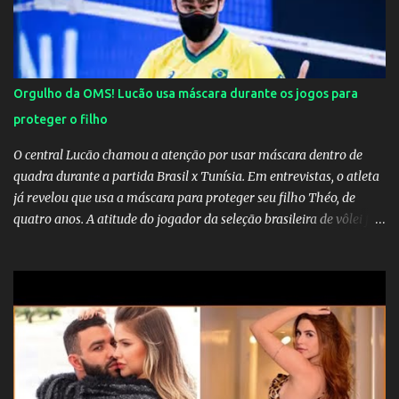
Orgulho da OMS! Lucão usa máscara durante os jogos para
proteger o filho
O central Lucão chamou a atenção por usar máscara dentro de
quadra durante a partida Brasil x Tunísia. Em entrevistas, o atleta
já revelou que usa a máscara para proteger seu filho Théo, de
quatro anos. A atitude do jogador da seleção brasileira de vôlei foi
muito elogiada pela galera. Fonte: Orgulho da OMS! Lucão usa
máscara durante os jogos para proteger o filho Brasil goleia a
China por 5 a 0 na estreia brasileira nas olimpíadas de Tóquio.
Marta marcou duas vezes, Debinha, Andressa Alves e Bia
Zaneratto foram autoras dos gols. Juliette, embaixadora
‎@Globoplay mandou um xero para as meninas e falou do seu
orgulho.