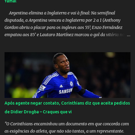
Yamal
suposta traição do canto...
Argentina elimina a Inglaterra e vai à final: Na semifinal
disputada, a Argentina venceu a Inglaterra por 2 a 1 (Anthony
Gordon abriu o placar para os ingleses aos 55’; Enzo Fernández
empatou aos 85’ e Lautaro Martínez marcou o gol da vitória nos
acréscimos, com assistência de Messi). A Argentina enfrentará a
Espanha na final. Mick Jagger e seu filho brasileiro torceram pela
Inglaterra durante o jogo.
Após agente negar contato, Corinthians diz que aceita pedidos
de Didier Drogba – Craques que vi
"O Corinthians encaminhou um documento em que concorda com
as exigências do atleta, que não são tantas, a um representante.