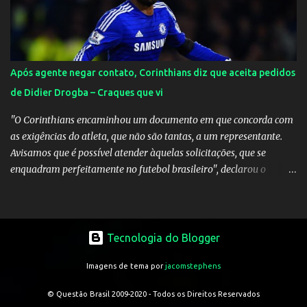
Após agente negar contato, Corinthians diz que aceita pedidos
de Didier Drogba – Craques que vi
"O Corinthians encaminhou um documento em que concorda com
as exigências do atleta, que não são tantas, a um representante.
Avisamos que é possível atender àquelas solicitações, que se
enquadram perfeitamente no futebol brasileiro", declarou o
diretor de futebol Flávio Adauto em entrevista coletiva neste
sábado. O que chama atenção é que também neste sábado o
empresário do marfinense disse que nunca houve negociação com
o clube paulista. "Nós jamais estivemos em contato com o
Tecnologia do Blogger
Corinthians. Temos que acabar com todos os rumores" , disse
Imagens de tema por
jacomstephens
Tcherno Seydi, ao jornal francês L'Équipe. Inicialmente, Adauto
era contrário à aposta em Drogba, reforço vislumbrado pelo
© Questão Brasil 2009-2020 - Todos os Direitos Reservados
departamento de marketing do Corinthians. Uma conversa com o