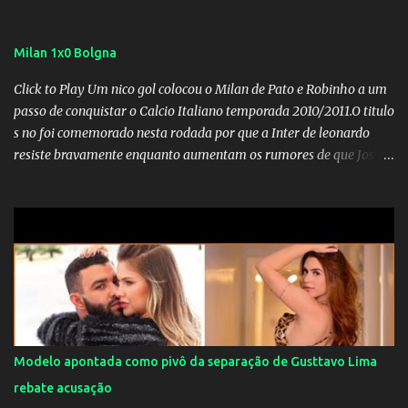
Milan 1x0 Bolgna
Click to Play Um nico gol colocou o Milan de Pato e Robinho a um
passo de conquistar o Calcio Italiano temporada 2010/2011.O titulo
s no foi comemorado nesta rodada por que a Inter de leonardo
resiste bravamente enquanto aumentam os rumores de que Jos
Mourinho, ex-melhor do mundo estaria voltandoa Italia e para
dirigir de novo a Internazionale.Na velha bota tudo parece
definido e tem o Milan como virtual campeao. ;
Modelo apontada como pivô da separação de Gusttavo Lima
rebate acusação