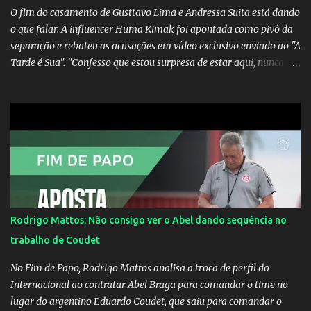
O fim do casamento de Gusttavo Lima e Andressa Suita está dando
o que falar. A influencer Huma Kimak foi apontada como pivô da
separação e rebateu as acusações em vídeo exclusivo enviado ao "A
Tarde é Sua". "Confesso que estou surpresa de estar aqui, nunca
pensei que um boato sem pé nem cabeça pudesse ter esse tipo de
proporção. Queria esclarecer que eu e Gusttavo nunca tivemos
nenhum tipo de contato, nem de fã porque sou fã dele", disse
Huma Kimak. A influencer também contou que recebe diversos
ataques na internet desde a época em que foi contratada para
fazer a divulgação de uma live do Gusttavo Lima em Manaus,
capital do Amazonas. "Fui até o local onde seria o show, divulguei
e no dia seguinte foi feita a live que eu não pude ir, porque estava
me sentindo mal", explicou Huma. A notícia da separação de
Rodrigo Mattos: Não consigo ver o Abel dando sequência no
Gusttavo Lima e Andressa Suita foi divulgada no dia 9 de outubro.
trabalho de Coudet
A relação chegou ao fim após cinco anos e houve rumores de uma
suposta traição do canto...
No Fim de Papo, Rodrigo Mattos analisa a troca de perfil do
Internacional ao contratar Abel Braga para comandar o time no
lugar do argentino Eduardo Coudet, que saiu para comandar o