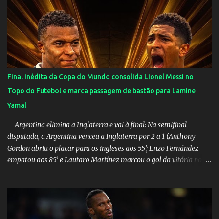
China por 5 a 0 na estreia brasileira nas olimpíadas de Tóquio.
Marta marcou duas vezes, Debinha, Andressa Alves e Bia
Zaneratto foram autoras dos gols. Juliette, embaixadora
‎@Globoplay mandou um xero para as meninas e falou do seu
orgulho.
Final inédita da Copa do Mundo consolida Lionel Messi no
Topo do Futebol e marca passagem de bastão para Lamine
Yamal
Argentina elimina a Inglaterra e vai à final: Na semifinal
disputada, a Argentina venceu a Inglaterra por 2 a 1 (Anthony
Gordon abriu o placar para os ingleses aos 55’; Enzo Fernández
empatou aos 85’ e Lautaro Martínez marcou o gol da vitória nos
acréscimos, com assistência de Messi). A Argentina enfrentará a
Espanha na final. Mick Jagger e seu filho brasileiro torceram pela
Inglaterra durante o jogo.