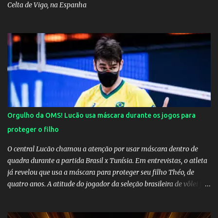
Celta de Vigo, na Espanha
Orgulho da OMS! Lucão usa máscara durante os jogos para
proteger o filho
O central Lucão chamou a atenção por usar máscara dentro de
quadra durante a partida Brasil x Tunísia. Em entrevistas, o atleta
já revelou que usa a máscara para proteger seu filho Théo, de
quatro anos. A atitude do jogador da seleção brasileira de vôlei foi
muito elogiada pela galera. Fonte: Orgulho da OMS! Lucão usa
máscara durante os jogos para proteger o filho Brasil goleia a