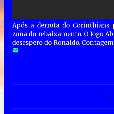
Após a derrota do Corinthians 
zona do rebaixamento. O Jogo Abe
desespero do Ronaldo. Contagem 
C
o
m