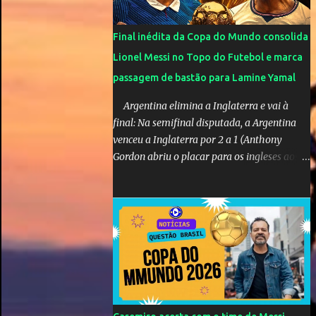
Final inédita da Copa do Mundo consolida
Lionel Messi no Topo do Futebol e marca
passagem de bastão para Lamine Yamal
Argentina elimina a Inglaterra e vai à
final: Na semifinal disputada, a Argentina
venceu a Inglaterra por 2 a 1 (Anthony
Gordon abriu o placar para os ingleses aos
55’; Enzo Fernández empatou aos 85’ e
Lautaro Martínez marcou o gol da vitória
nos acréscimos, com assistência de Messi). A
Argentina enfrentará a Espanha na final.
Mick Jagger e seu filho brasileiro torceram
pela Inglaterra durante o jogo.