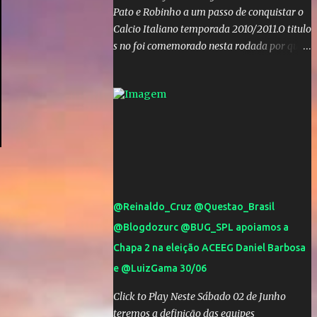
Pato e Robinho a um passo de conquistar o
Calcio Italiano temporada 2010/2011.O titulo
s no foi comemorado nesta rodada por que a
Inter de leonardo resiste bravamente
enquanto aumentam os rumores de que Jos
Mourinho, ex-melhor do mundo estaria
voltandoa Italia e para dirigir de novo a
Internazionale.Na velha bota tudo parece
definido e tem o Milan como virtual
campeao. ;
@Reinaldo_Cruz @Questao_Brasil
@Blogdozurc @BUG_SPL apoiamos a
Chapa 2 na eleição ACEEG Daniel Barbosa
e @LuizGama 30/06
Click to Play Neste Sábado 02 de Junho
teremos a definição das equipes