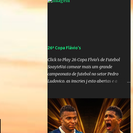
SUPLENTES: Membro 01: Nome: Victor
Hugo de Araújo Veículo: Equipe do Mané
Membro 02: Nome: Custódio Ricardo soares
Teixeira Veículo: Rádio ...
26ª Copa Flávio's
Click to Play 26 Copa Flvio's de Futebol
SoayteVai comear mais um grande
campeonato de futebol no setor Pedro
Ludovico. as inscries j esto abertas e a
competio tem inicio em 02 de Abril de
2011.Participe!http://vinodoesporte.com.br