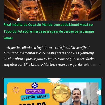
Final inédita da Copa do Mundo consolida Lionel Messi no
Topo do Futebol e marca passagem de bastão para Lamine
Yamal
Argentina elimina a Inglaterra e vai à final: Na semifinal
disputada, a Argentina venceu a Inglaterra por 2 a 1 (Anthony
Gordon abriu o placar para os ingleses aos 55’; Enzo Fernández
empatou aos 85’ e Lautaro Martínez marcou o gol da vitória nos
acréscimos, com assistência de Messi). A Argentina enfrentará a
Espanha na final. Mick Jagger e seu filho brasileiro torceram pela
Inglaterra durante o jogo.