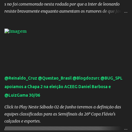
s no foi comemorado nesta rodada por que a Inter de leonardo
resiste bravamente enquanto aumentam os rumores de que Jos
Mourinho, ex-melhor do mundo estaria voltandoa Italia e para
dirigir de novo a Internazionale.Na velha bota tudo parece
definido e tem o Milan como virtual campeao. ;
@Reinaldo_Cruz @Questao_Brasil @Blogdozurc @BUG_SPL
apoiamos a Chapa 2 na eleição ACEEG Daniel Barbosa e
@LuizGama 30/06
Click to Play Neste Sábado 02 de Junho teremos a definição das
equipes classificadas para as Semifinais da 26ª Copa Flávio's
calçados e esportes.
////////////////////////////////////////////////////////////////////////////////////////////////////////