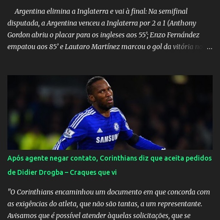
Argentina elimina a Inglaterra e vai à final: Na semifinal
disputada, a Argentina venceu a Inglaterra por 2 a 1 (Anthony
Gordon abriu o placar para os ingleses aos 55’; Enzo Fernández
empatou aos 85’ e Lautaro Martínez marcou o gol da vitória nos
acréscimos, com assistência de Messi). A Argentina enfrentará a
Espanha na final. Mick Jagger e seu filho brasileiro torceram pela
Inglaterra durante o jogo.
Após agente negar contato, Corinthians diz que aceita pedidos
de Didier Drogba – Craques que vi
"O Corinthians encaminhou um documento em que concorda com
as exigências do atleta, que não são tantas, a um representante.
Avisamos que é possível atender àquelas solicitações, que se