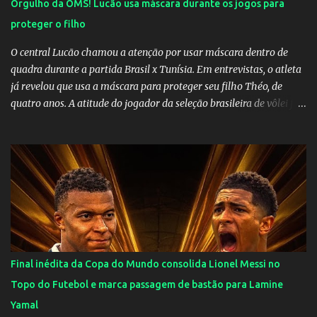
Orgulho da OMS! Lucão usa máscara durante os jogos para
proteger o filho
O central Lucão chamou a atenção por usar máscara dentro de
quadra durante a partida Brasil x Tunísia. Em entrevistas, o atleta
já revelou que usa a máscara para proteger seu filho Théo, de
quatro anos. A atitude do jogador da seleção brasileira de vôlei foi
muito elogiada pela galera. Fonte: Orgulho da OMS! Lucão usa
máscara durante os jogos para proteger o filho Brasil goleia a
China por 5 a 0 na estreia brasileira nas olimpíadas de Tóquio.
Marta marcou duas vezes, Debinha, Andressa Alves e Bia
Zaneratto foram autoras dos gols. Juliette, embaixadora
‎@Globoplay mandou um xero para as meninas e falou do seu
orgulho.
Final inédita da Copa do Mundo consolida Lionel Messi no
Topo do Futebol e marca passagem de bastão para Lamine
Yamal