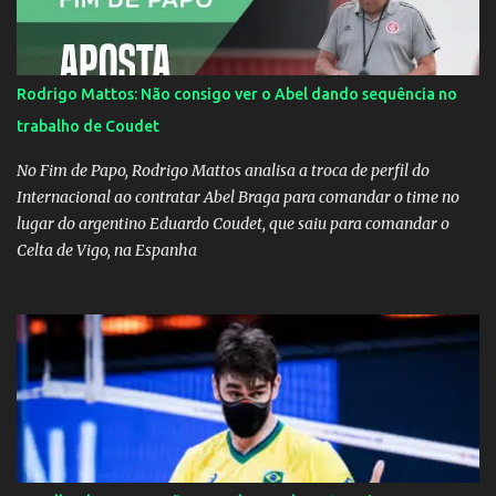
fazer a divulgação de uma live do Gusttavo Lima em Manaus,
capital do Amazonas. "Fui até o local onde seria o show, divulguei
e no dia seguinte foi feita a live que eu não pude ir, porque estava
me sentindo mal", explicou Huma. A notícia da separação de
Rodrigo Mattos: Não consigo ver o Abel dando sequência no
Gusttavo Lima e Andressa Suita foi divulgada no dia 9 de outubro.
trabalho de Coudet
A relação chegou ao fim após cinco anos e houve rumores de uma
suposta traição do canto...
No Fim de Papo, Rodrigo Mattos analisa a troca de perfil do
Internacional ao contratar Abel Braga para comandar o time no
lugar do argentino Eduardo Coudet, que saiu para comandar o
Celta de Vigo, na Espanha