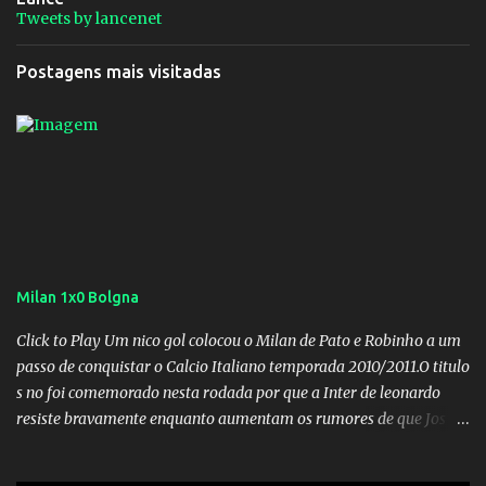
Tweets by lancenet
Postagens mais visitadas
Milan 1x0 Bolgna
Click to Play Um nico gol colocou o Milan de Pato e Robinho a um
passo de conquistar o Calcio Italiano temporada 2010/2011.O titulo
s no foi comemorado nesta rodada por que a Inter de leonardo
resiste bravamente enquanto aumentam os rumores de que Jos
Mourinho, ex-melhor do mundo estaria voltandoa Italia e para
dirigir de novo a Internazionale.Na velha bota tudo parece