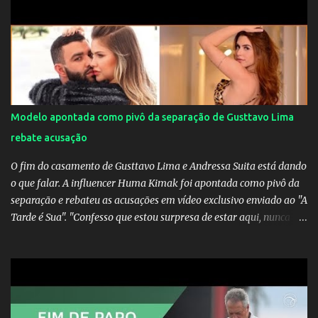
definido e tem o Milan como virtual campeao. ;
Modelo apontada como pivô da separação de Gusttavo Lima
rebate acusação
O fim do casamento de Gusttavo Lima e Andressa Suita está dando
o que falar. A influencer Huma Kimak foi apontada como pivô da
separação e rebateu as acusações em vídeo exclusivo enviado ao "A
Tarde é Sua". "Confesso que estou surpresa de estar aqui, nunca
pensei que um boato sem pé nem cabeça pudesse ter esse tipo de
proporção. Queria esclarecer que eu e Gusttavo nunca tivemos
nenhum tipo de contato, nem de fã porque sou fã dele", disse
Huma Kimak. A influencer também contou que recebe diversos
ataques na internet desde a época em que foi contratada para