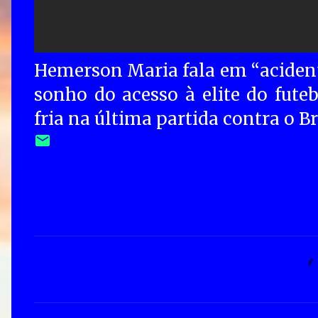
Hemerson Maria fala em “acidente
sonho do acesso à elite do fute
fria na última partida contra o Br
C
o
m