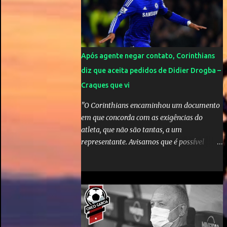
Mick Jagger e seu filho brasileiro torceram
pela Inglaterra durante o jogo.
Após agente negar contato, Corinthians
diz que aceita pedidos de Didier Drogba –
Craques que vi
"O Corinthians encaminhou um documento
em que concorda com as exigências do
atleta, que não são tantas, a um
representante. Avisamos que é possível
atender àquelas solicitações, que se
enquadram perfeitamente no futebol
brasileiro", declarou o diretor de futebol
Flávio Adauto em entrevista coletiva neste
sábado. O que chama atenção é que
também neste sábado o empresário do