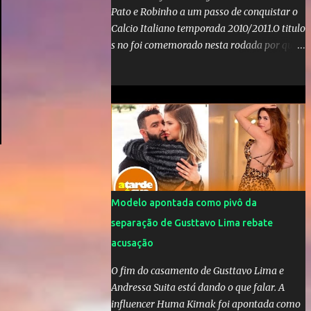
Pato e Robinho a um passo de conquistar o
Calcio Italiano temporada 2010/2011.O titulo
s no foi comemorado nesta rodada por que a
Inter de leonardo resiste bravamente
enquanto aumentam os rumores de que Jos
Mourinho, ex-melhor do mundo estaria
voltandoa Italia e para dirigir de novo a
Internazionale.Na velha bota tudo parece
definido e tem o Milan como virtual
campeao. ;
Modelo apontada como pivô da
separação de Gusttavo Lima rebate
acusação
O fim do casamento de Gusttavo Lima e
Andressa Suita está dando o que falar. A
influencer Huma Kimak foi apontada como