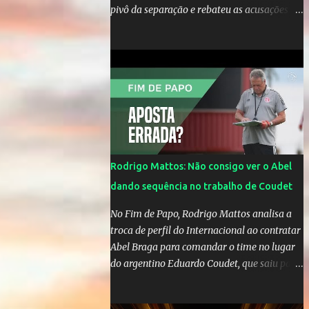
pivô da separação e rebateu as acusações
em vídeo exclusivo enviado ao "A Tarde é
Sua". "Confesso que estou surpresa de estar
aqui, nunca pensei que um boato sem pé
nem cabeça pudesse ter esse tipo de
proporção. Queria esclarecer que eu e
Gusttavo nunca tivemos nenhum tipo de
contato, nem de fã porque sou fã dele", disse
Huma Kimak. A influencer também contou
que recebe diversos ataques na internet
Rodrigo Mattos: Não consigo ver o Abel
desde a época em que foi contratada para
dando sequência no trabalho de Coudet
fazer a divulgação de uma live do Gusttavo
Lima em Manaus, capital do Amazonas. "Fui
No Fim de Papo, Rodrigo Mattos analisa a
até o local onde seria o show, divulguei e no
troca de perfil do Internacional ao contratar
dia seguinte foi feita a live que eu não pude
Abel Braga para comandar o time no lugar
ir, porque estava me sentindo mal", explicou
do argentino Eduardo Coudet, que saiu para
Huma. A notícia da separação de Gusttavo
comandar o Celta de Vigo, na Espanha
Lima e Andressa Suita foi divulgada no dia 9
de outubro. A relação chegou ao fim após