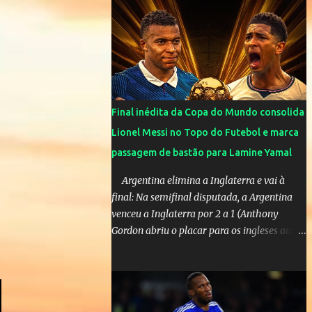
cinco anos e houve rumores de uma suposta
traição do canto...
Final inédita da Copa do Mundo consolida
Lionel Messi no Topo do Futebol e marca
passagem de bastão para Lamine Yamal
Argentina elimina a Inglaterra e vai à
final: Na semifinal disputada, a Argentina
venceu a Inglaterra por 2 a 1 (Anthony
Gordon abriu o placar para os ingleses aos
55’; Enzo Fernández empatou aos 85’ e
Lautaro Martínez marcou o gol da vitória
nos acréscimos, com assistência de Messi). A
Argentina enfrentará a Espanha na final.