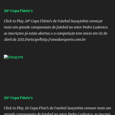
Gomes Barros Veículo: Rádio 820 Membro 02: Nome: Teodoro de
Castro Lino Veículo: TV Anhanguera Membro 03: Nome: Adolfo
26ª Copa Flávio's
Campos Filho Veículo: Rádio Difusora SUPLENTES: Membro 01:
Nome: Victor Hugo de Araújo Veículo: Equipe do Mané Membro
Click to Play 26ª Copa Flávio's de Futebol SoçayteVai começar
02: Nome: Custódio Ricardo soares Teixeira Veículo: Rádio ...
mais um grande campeonato de futebol no setor Pedro Ludovico.
as inscrições já estão abertas e a competição tem inicio em 02 de
Abril de 2011.Participe!http://vinodoesporte.com.br
26ª Copa Flávio's
Click to Play 26 Copa Flvio's de Futebol SoayteVai comear mais um
grande campeonato de futebol no setor Pedro Ludovico. as inscries