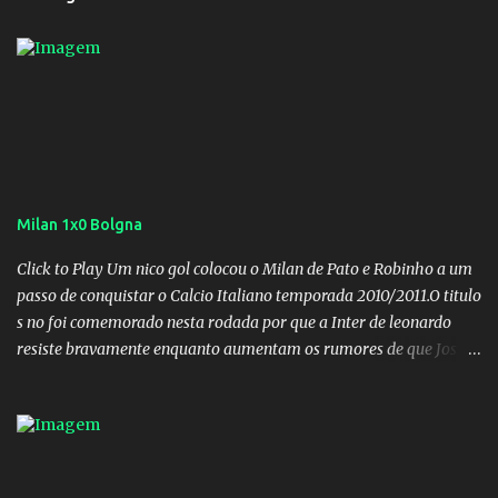
Milan 1x0 Bolgna
Click to Play Um nico gol colocou o Milan de Pato e Robinho a um
passo de conquistar o Calcio Italiano temporada 2010/2011.O titulo
s no foi comemorado nesta rodada por que a Inter de leonardo
resiste bravamente enquanto aumentam os rumores de que Jos
Mourinho, ex-melhor do mundo estaria voltandoa Italia e para
dirigir de novo a Internazionale.Na velha bota tudo parece
definido e tem o Milan como virtual campeao. ;