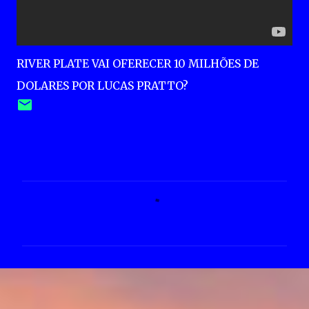
RIVER PLATE VAI OFERECER 10 MILHÕES DE
DOLARES POR LUCAS PRATTO?
C
o
m
e
n
t