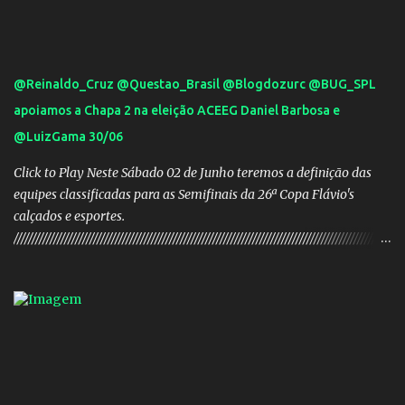
@Reinaldo_Cruz @Questao_Brasil @Blogdozurc @BUG_SPL
apoiamos a Chapa 2 na eleição ACEEG Daniel Barbosa e
@LuizGama 30/06
Click to Play Neste Sábado 02 de Junho teremos a definição das
equipes classificadas para as Semifinais da 26ª Copa Flávio's
calçados e esportes.
////////////////////////////////////////////////////////////////////////////////////////////////////////
///// Chapa campeã. PRESIDENTE Nome: Daniel Rodrigues
Barbosa Veículo: UCG TV VICE-PRESIDENTE Nome: José Pereira
dos Santos Veículo: Rádio 730 TESOUREIRO Nome: Cleison
Teixeira dos Santos Veículo: Rádio 730 SECRETÁRIO Nome:
Robson Antônio Macedo Veículo: Jornal O Popular DIRETOR DE
PATRIMÔNIO Nome: Luis Carlos Alves Veículo: Fonte TV
CONSELHO FISCAL TITULARES: Membro 01: Nome: Evandro