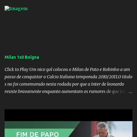
Milan 1x0 Bolgna
Click to Play Um nico gol colocou o Milan de Pato e Robinho a um
passo de conquistar o Calcio Italiano temporada 2010/2011.O titulo
s no foi comemorado nesta rodada por que a Inter de leonardo
resiste bravamente enquanto aumentam os rumores de que Jos
Mourinho, ex-melhor do mundo estaria voltandoa Italia e para
dirigir de novo a Internazionale.Na velha bota tudo parece
definido e tem o Milan como virtual campeao. ;