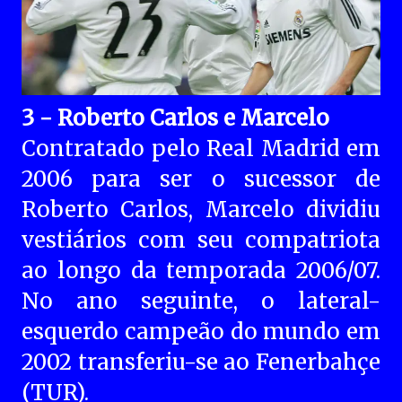
3 - Roberto Carlos e Marcelo
Contratado pelo Real Madrid em
2006 para ser o sucessor de
Roberto Carlos, Marcelo dividiu
vestiários com seu compatriota
ao longo da temporada 2006/07.
No ano seguinte, o lateral-
esquerdo campeão do mundo em
2002 transferiu-se ao Fenerbahçe
(TUR).