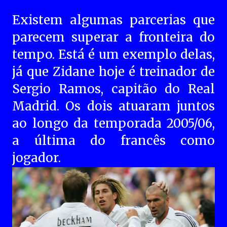
Existem algumas parcerias que
parecem superar a fronteira do
tempo. Está é um exemplo delas,
já que Zidane hoje é treinador de
Sergio Ramos, capitão do Real
Madrid. Os dois atuaram juntos
ao longo da temporada 2005/06,
a última do francês como
jogador.