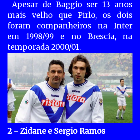
Apesar de Baggio ser 13 anos
mais velho que Pirlo, os dois
foram companheiros na Inter
em 1998/99 e no Brescia, na
temporada 2000/01.
2 - Zidane e Sergio Ramos