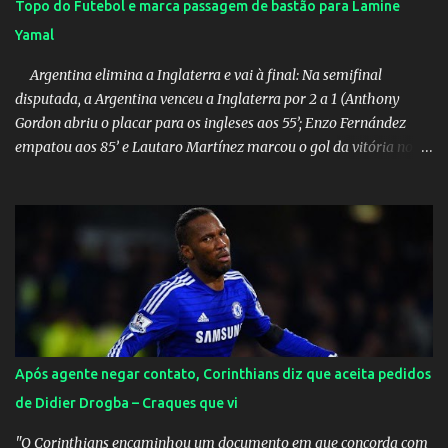
Topo do Futebol e marca passagem de bastão para Lamine
Yamal
Argentina elimina a Inglaterra e vai à final: Na semifinal
disputada, a Argentina venceu a Inglaterra por 2 a 1 (Anthony
Gordon abriu o placar para os ingleses aos 55’; Enzo Fernández
empatou aos 85’ e Lautaro Martínez marcou o gol da vitória nos
acréscimos, com assistência de Messi). A Argentina enfrentará a
Espanha na final. Mick Jagger e seu filho brasileiro torceram pela
Inglaterra durante o jogo.
Após agente negar contato, Corinthians diz que aceita pedidos
de Didier Drogba – Craques que vi
"O Corinthians encaminhou um documento em que concorda com