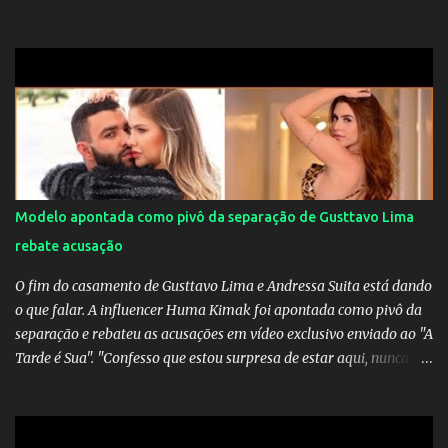
Mourinho, ex-melhor do mundo estaria voltandoa Italia e para
dirigir de novo a Internazionale.Na velha bota tudo parece
definido e tem o Milan como virtual campeao. ;
Modelo apontada como pivô da separação de Gusttavo Lima
rebate acusação
O fim do casamento de Gusttavo Lima e Andressa Suita está dando
o que falar. A influencer Huma Kimak foi apontada como pivô da
separação e rebateu as acusações em vídeo exclusivo enviado ao "A
Tarde é Sua". "Confesso que estou surpresa de estar aqui, nunca
pensei que um boato sem pé nem cabeça pudesse ter esse tipo de
proporção. Queria esclarecer que eu e Gusttavo nunca tivemos
nenhum tipo de contato, nem de fã porque sou fã dele", disse