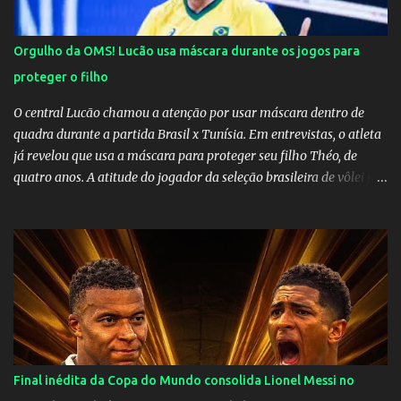
Orgulho da OMS! Lucão usa máscara durante os jogos para
proteger o filho
O central Lucão chamou a atenção por usar máscara dentro de
quadra durante a partida Brasil x Tunísia. Em entrevistas, o atleta
já revelou que usa a máscara para proteger seu filho Théo, de
quatro anos. A atitude do jogador da seleção brasileira de vôlei foi
muito elogiada pela galera. Fonte: Orgulho da OMS! Lucão usa
máscara durante os jogos para proteger o filho Brasil goleia a
China por 5 a 0 na estreia brasileira nas olimpíadas de Tóquio.
Marta marcou duas vezes, Debinha, Andressa Alves e Bia
Zaneratto foram autoras dos gols. Juliette, embaixadora
‎@Globoplay mandou um xero para as meninas e falou do seu
orgulho.
Final inédita da Copa do Mundo consolida Lionel Messi no