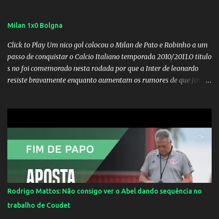
Milan 1x0 Bolgna
Click to Play Um nico gol colocou o Milan de Pato e Robinho a um
passo de conquistar o Calcio Italiano temporada 2010/2011.O titulo
s no foi comemorado nesta rodada por que a Inter de leonardo
resiste bravamente enquanto aumentam os rumores de que Jos
Mourinho, ex-melhor do mundo estaria voltandoa Italia e para
dirigir de novo a Internazionale.Na velha bota tudo parece
definido e tem o Milan como virtual campeao. ;
Rodrigo Mattos: Não consigo ver o Abel dando sequência no
trabalho de Coudet