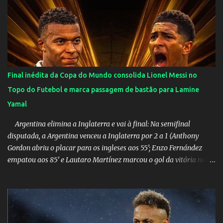
Huma Kimak. A influencer também contou que recebe diversos
ataques na internet desde a época em que foi contratada para
fazer a divulgação de uma live do Gusttavo Lima em Manaus,
capital do Amazonas. "Fui até o local onde seria o show, divulguei
e no dia seguinte foi feita a live que eu não pude ir, porque estava
me sentindo mal", explicou Huma. A notícia da separação de
Final inédita da Copa do Mundo consolida Lionel Messi no
Gusttavo Lima e Andressa Suita foi divulgada no dia 9 de outubro.
Topo do Futebol e marca passagem de bastão para Lamine
A relação chegou ao fim após cinco anos e houve rumores de uma
Yamal
suposta traição do canto...
Argentina elimina a Inglaterra e vai à final: Na semifinal
disputada, a Argentina venceu a Inglaterra por 2 a 1 (Anthony
Gordon abriu o placar para os ingleses aos 55’; Enzo Fernández
empatou aos 85’ e Lautaro Martínez marcou o gol da vitória nos
acréscimos, com assistência de Messi). A Argentina enfrentará a
Espanha na final. Mick Jagger e seu filho brasileiro torceram pela
Inglaterra durante o jogo.