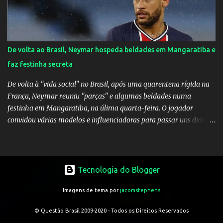
De volta ao Brasil, Neymar hospeda beldades em Mangaratiba e
faz festinha secreta
De volta à "vida social" no Brasil, após uma quarentena rígida na
França, Neymar reuniu "parças" e algumas beldades numa
festinha em Mangaratiba, na úlima quarta-feira. O jogador
convidou várias modelos e influenciadoras para passar uns dias
por lá. As moças, todas lindas, chegaram em Angra dos Reis na
tarde de quarta-feira e estão hospedadas num resort localizado
dentro do condomínio onde fica a mansão do craque do PSG.
Segundo uma fonte do EXTRA, a festa aconteceu ao som de muito
Tecnologia do Blogger
pagode e um show de Suel e do cantor pernambucano Robinho,
Imagens de tema por
jacomstephens
que aparecem num registro no resort, e também de Anchietx. De
Mangaratiba, os cantores ainda seguiram para Campo Grande,
© Questão Brasil 2009-2020 - Todos os Direitos Reservados
onde se apresentaram numa casa de show no bairro da Zona