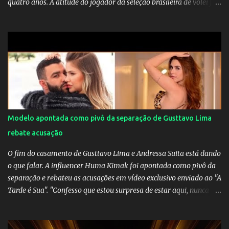
quatro anos. A atitude do jogador da seleção brasileira de vôlei foi
muito elogiada pela galera. Fonte: Orgulho da OMS! Lucão usa
máscara durante os jogos para proteger o filho Brasil goleia a
China por 5 a 0 na estreia brasileira nas olimpíadas de Tóquio.
Marta marcou duas vezes, Debinha, Andressa Alves e Bia
Zaneratto foram autoras dos gols. Juliette, embaixadora
‎@Globoplay mandou um xero para as meninas e falou do seu
orgulho.
Modelo apontada como pivô da separação de Gusttavo Lima
rebate acusação
O fim do casamento de Gusttavo Lima e Andressa Suita está dando
o que falar. A influencer Huma Kimak foi apontada como pivô da
separação e rebateu as acusações em vídeo exclusivo enviado ao "A
Tarde é Sua". "Confesso que estou surpresa de estar aqui, nunca
pensei que um boato sem pé nem cabeça pudesse ter esse tipo de
proporção. Queria esclarecer que eu e Gusttavo nunca tivemos
nenhum tipo de contato, nem de fã porque sou fã dele", disse