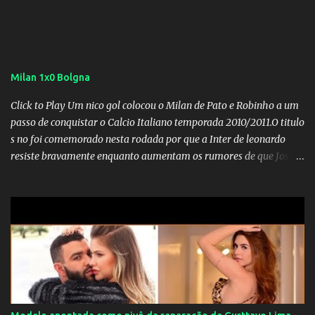
Milan 1x0 Bolgna
Click to Play Um nico gol colocou o Milan de Pato e Robinho a um
passo de conquistar o Calcio Italiano temporada 2010/2011.O titulo
s no foi comemorado nesta rodada por que a Inter de leonardo
resiste bravamente enquanto aumentam os rumores de que Jos
Mourinho, ex-melhor do mundo estaria voltandoa Italia e para
dirigir de novo a Internazionale.Na velha bota tudo parece
definido e tem o Milan como virtual campeao. ;