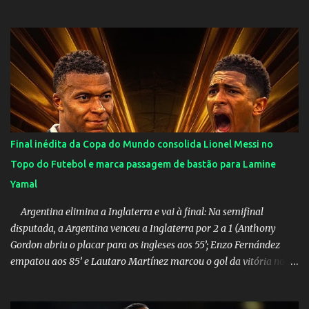
muito elogiada pela galera. Fonte: Orgulho da OMS! Lucão usa
máscara durante os jogos para proteger o filho Brasil goleia a
China por 5 a 0 na estreia brasileira nas olimpíadas de Tóquio.
Marta marcou duas vezes, Debinha, Andressa Alves e Bia
Zaneratto foram autoras dos gols. Juliette, embaixadora
‎@Globoplay mandou um xero para as meninas e falou do seu
orgulho.
Final inédita da Copa do Mundo consolida Lionel Messi no
Topo do Futebol e marca passagem de bastão para Lamine
Yamal
Argentina elimina a Inglaterra e vai à final: Na semifinal
disputada, a Argentina venceu a Inglaterra por 2 a 1 (Anthony
Gordon abriu o placar para os ingleses aos 55’; Enzo Fernández
empatou aos 85’ e Lautaro Martínez marcou o gol da vitória nos
acréscimos, com assistência de Messi). A Argentina enfrentará a
Espanha na final. Mick Jagger e seu filho brasileiro torceram pela