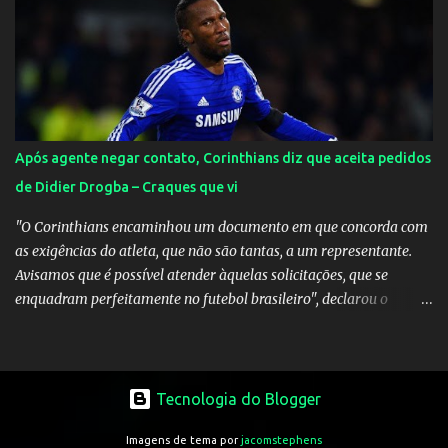
Inglaterra durante o jogo.
Após agente negar contato, Corinthians diz que aceita pedidos
de Didier Drogba – Craques que vi
"O Corinthians encaminhou um documento em que concorda com
as exigências do atleta, que não são tantas, a um representante.
Avisamos que é possível atender àquelas solicitações, que se
enquadram perfeitamente no futebol brasileiro", declarou o
diretor de futebol Flávio Adauto em entrevista coletiva neste
sábado. O que chama atenção é que também neste sábado o
empresário do marfinense disse que nunca houve negociação com
o clube paulista. "Nós jamais estivemos em contato com o
Tecnologia do Blogger
Corinthians. Temos que acabar com todos os rumores" , disse
Imagens de tema por
jacomstephens
Tcherno Seydi, ao jornal francês L'Équipe. Inicialmente, Adauto