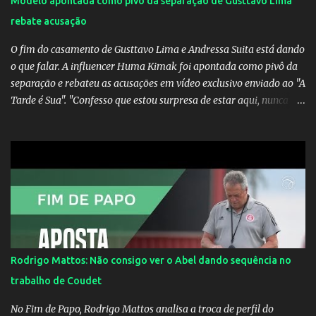
Modelo apontada como pivô da separação de Gusttavo Lima
rebate acusação
O fim do casamento de Gusttavo Lima e Andressa Suita está dando
o que falar. A influencer Huma Kimak foi apontada como pivô da
separação e rebateu as acusações em vídeo exclusivo enviado ao "A
Tarde é Sua". "Confesso que estou surpresa de estar aqui, nunca
pensei que um boato sem pé nem cabeça pudesse ter esse tipo de
proporção. Queria esclarecer que eu e Gusttavo nunca tivemos
nenhum tipo de contato, nem de fã porque sou fã dele", disse
Huma Kimak. A influencer também contou que recebe diversos
ataques na internet desde a época em que foi contratada para
fazer a divulgação de uma live do Gusttavo Lima em Manaus,
capital do Amazonas. "Fui até o local onde seria o show, divulguei
e no dia seguinte foi feita a live que eu não pude ir, porque estava
me sentindo mal", explicou Huma. A notícia da separação de
Rodrigo Mattos: Não consigo ver o Abel dando sequência no
Gusttavo Lima e Andressa Suita foi divulgada no dia 9 de outubro.
trabalho de Coudet
A relação chegou ao fim após cinco anos e houve rumores de uma
suposta traição do canto...
No Fim de Papo, Rodrigo Mattos analisa a troca de perfil do