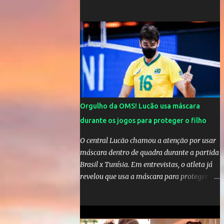
comandar o Celta de Vigo, na Espanha
Orgulho da OMS! Lucão usa máscara
durante os jogos para proteger o filho
O central Lucão chamou a atenção por usar
máscara dentro de quadra durante a partida
Brasil x Tunísia. Em entrevistas, o atleta já
revelou que usa a máscara para proteger seu
filho Théo, de quatro anos. A atitude do
jogador da seleção brasileira de vôlei foi
muito elogiada pela galera. Fonte: Orgulho