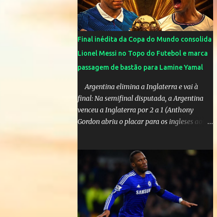
contato, nem de fã porque sou fã dele", disse
Huma Kimak. A influencer também contou
que recebe diversos ataques na internet
Final inédita da Copa do Mundo consolida
desde a época em que foi contratada para
Lionel Messi no Topo do Futebol e marca
fazer a divulgação de uma live do Gusttavo
passagem de bastão para Lamine Yamal
Lima em Manaus, capital do Amazonas. "Fui
até o local onde seria o show, divulguei e no
Argentina elimina a Inglaterra e vai à
dia seguinte foi feita a live que eu não pude
final: Na semifinal disputada, a Argentina
ir, porque estava me sentindo mal", explicou
venceu a Inglaterra por 2 a 1 (Anthony
Huma. A notícia da separação de Gusttavo
Gordon abriu o placar para os ingleses aos
Lima e Andressa Suita foi divulgada no dia 9
55’; Enzo Fernández empatou aos 85’ e
de outubro. A relação chegou ao fim após
Lautaro Martínez marcou o gol da vitória
cinco anos e houve rumores de uma suposta
nos acréscimos, com assistência de Messi). A
traição do canto...
Argentina enfrentará a Espanha na final.
Mick Jagger e seu filho brasileiro torceram
pela Inglaterra durante o jogo.