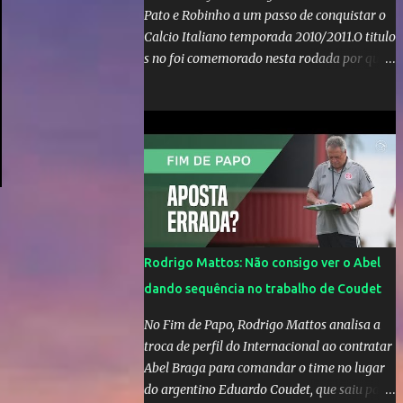
Pato e Robinho a um passo de conquistar o
Calcio Italiano temporada 2010/2011.O titulo
s no foi comemorado nesta rodada por que a
Inter de leonardo resiste bravamente
enquanto aumentam os rumores de que Jos
Mourinho, ex-melhor do mundo estaria
voltandoa Italia e para dirigir de novo a
Internazionale.Na velha bota tudo parece
definido e tem o Milan como virtual
campeao. ;
Rodrigo Mattos: Não consigo ver o Abel
dando sequência no trabalho de Coudet
No Fim de Papo, Rodrigo Mattos analisa a
troca de perfil do Internacional ao contratar
Abel Braga para comandar o time no lugar
do argentino Eduardo Coudet, que saiu para