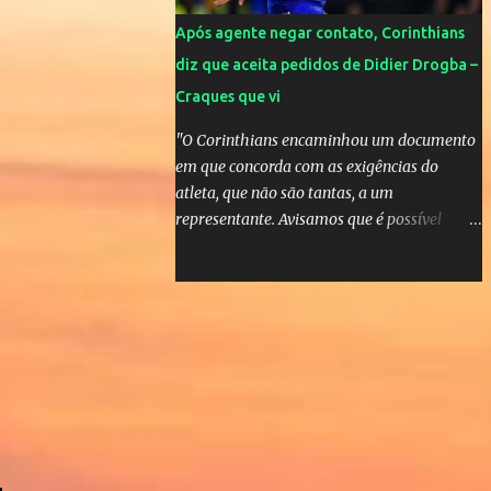
Após agente negar contato, Corinthians
diz que aceita pedidos de Didier Drogba –
Craques que vi
"O Corinthians encaminhou um documento
em que concorda com as exigências do
atleta, que não são tantas, a um
representante. Avisamos que é possível
atender àquelas solicitações, que se
enquadram perfeitamente no futebol
brasileiro", declarou o diretor de futebol
Flávio Adauto em entrevista coletiva neste
sábado. O que chama atenção é que
também neste sábado o empresário do
marfinense disse que nunca houve
negociação com o clube paulista. "Nós
jamais estivemos em contato com o
Corinthians. Temos que acabar com todos