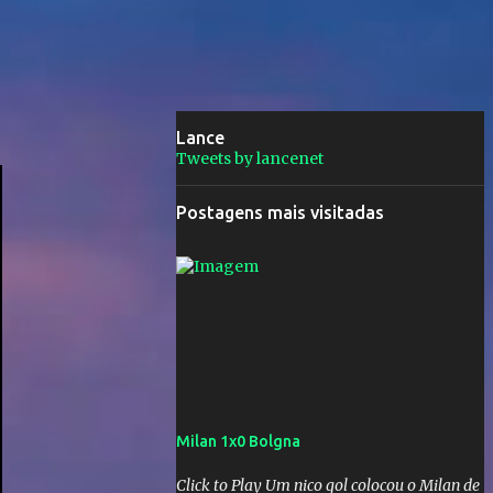
Lance
Tweets by lancenet
Postagens mais visitadas
Milan 1x0 Bolgna
Click to Play Um nico gol colocou o Milan de