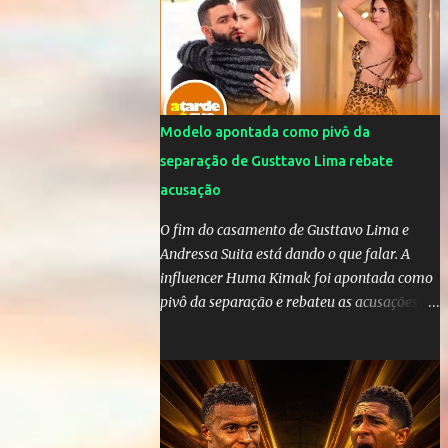
da OMS! Lucão usa máscara durante os
jogos para proteger o filho Brasil goleia a
China por 5 a 0 na estreia brasileira nas
olimpíadas de Tóquio. Marta marcou duas
vezes, Debinha, Andressa Alves e Bia
Zaneratto foram autoras dos gols. Juliette,
Modelo apontada como pivô da
embaixadora ‎@Globoplay mandou um xero
separação de Gusttavo Lima rebate
para as meninas e falou do seu orgulho.
acusação
O fim do casamento de Gusttavo Lima e
Andressa Suita está dando o que falar. A
influencer Huma Kimak foi apontada como
pivô da separação e rebateu as acusações
em vídeo exclusivo enviado ao "A Tarde é
Sua". "Confesso que estou surpresa de estar
aqui, nunca pensei que um boato sem pé
nem cabeça pudesse ter esse tipo de
proporção. Queria esclarecer que eu e
Gusttavo nunca tivemos nenhum tipo de