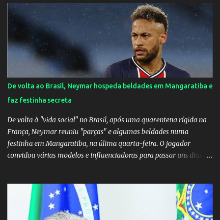
nenhum tipo de contato, nem de fã porque sou fã dele", disse
Huma Kimak. A influencer também contou que recebe diversos
ataques na internet desde a época em que foi contratada para
fazer a divulgação de uma live do Gusttavo Lima em Manaus,
capital do Amazonas. "Fui até o local onde seria o show, divulguei
e no dia seguinte foi feita a live que eu não pude ir, porque estava
me sentindo mal", explicou Huma. A notícia da separação de
De volta ao Brasil, Neymar hospeda beldades em Mangaratiba e
Gusttavo Lima e Andressa Suita foi divulgada no dia 9 de outubro.
faz festinha secreta
A relação chegou ao fim após cinco anos e houve rumores de uma
suposta traição do canto...
De volta à "vida social" no Brasil, após uma quarentena rígida na
França, Neymar reuniu "parças" e algumas beldades numa
festinha em Mangaratiba, na úlima quarta-feira. O jogador
convidou várias modelos e influenciadoras para passar uns dias
por lá. As moças, todas lindas, chegaram em Angra dos Reis na
tarde de quarta-feira e estão hospedadas num resort localizado
dentro do condomínio onde fica a mansão do craque do PSG.
Segundo uma fonte do EXTRA, a festa aconteceu ao som de muito
pagode e um show de Suel e do cantor pernambucano Robinho,