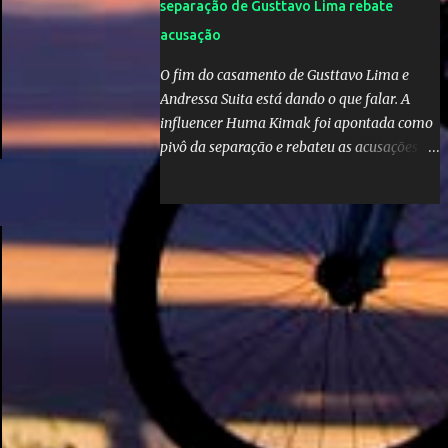
separação de Gusttavo Lima rebate
acusação
O fim do casamento de Gusttavo Lima e
Andressa Suita está dando o que falar. A
influencer Huma Kimak foi apontada como
pivô da separação e rebateu as acusações
em vídeo exclusivo enviado ao "A Tarde é
Sua". "Confesso que estou surpresa de estar
aqui, nunca pensei que um boato sem pé
nem cabeça pudesse ter esse tipo de
proporção. Queria esclarecer que eu e
Gusttavo nunca tivemos nenhum tipo de
contato, nem de fã porque sou fã dele", disse
Huma Kimak. A influencer também contou
que recebe diversos ataques na internet
desde a época em que foi contratada para
fazer a divulgação de uma live do Gusttavo
Lima em Manaus, capital do Amazonas. "Fui