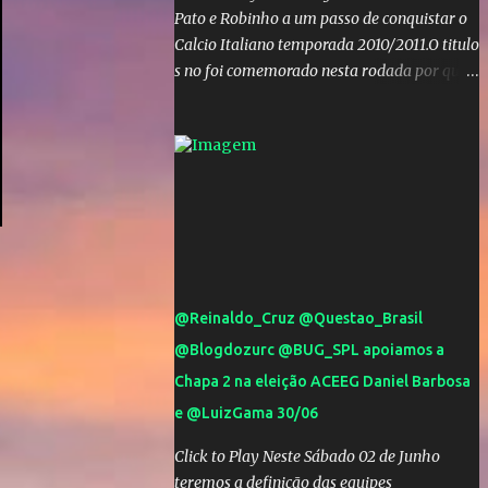
Pato e Robinho a um passo de conquistar o
Calcio Italiano temporada 2010/2011.O titulo
s no foi comemorado nesta rodada por que a
Inter de leonardo resiste bravamente
enquanto aumentam os rumores de que Jos
Mourinho, ex-melhor do mundo estaria
voltandoa Italia e para dirigir de novo a
Internazionale.Na velha bota tudo parece
definido e tem o Milan como virtual
campeao. ;
@Reinaldo_Cruz @Questao_Brasil
@Blogdozurc @BUG_SPL apoiamos a
Chapa 2 na eleição ACEEG Daniel Barbosa
e @LuizGama 30/06
Click to Play Neste Sábado 02 de Junho
teremos a definição das equipes