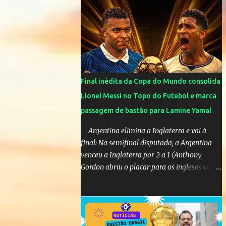
SUPLENTES: Membro 01: Nome: Victor
Hugo de Araújo Veículo: Equipe do Mané
Membro 02: Nome: Custódio Ricardo soares
Teixeira Veículo: Rádio ...
Final inédita da Copa do Mundo consolida
Lionel Messi no Topo do Futebol e marca
passagem de bastão para Lamine Yamal
Argentina elimina a Inglaterra e vai à
final: Na semifinal disputada, a Argentina
venceu a Inglaterra por 2 a 1 (Anthony
Gordon abriu o placar para os ingleses aos
55’; Enzo Fernández empatou aos 85’ e
Lautaro Martínez marcou o gol da vitória
nos acréscimos, com assistência de Messi). A
Argentina enfrentará a Espanha na final.