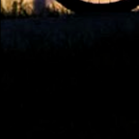
até o local onde seria o show, divulguei e no
dia seguinte foi feita a live que eu não pude
ir, porque estava me sentindo mal", explicou
Huma. A notícia da separação de Gusttavo
Lima e Andressa Suita foi divulgada no dia 9
de outubro. A relação chegou ao fim após
cinco anos e houve rumores de uma suposta
traição do canto...