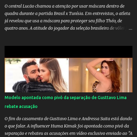
O central Lucão chamou a atenção por usar máscara dentro de
quadra durante a partida Brasil x Tunísia. Em entrevistas, o atleta
já revelou que usa a máscara para proteger seu filho Théo, de
quatro anos. A atitude do jogador da seleção brasileira de vôlei foi
muito elogiada pela galera. Fonte: Orgulho da OMS! Lucão usa
máscara durante os jogos para proteger o filho Brasil goleia a
China por 5 a 0 na estreia brasileira nas olimpíadas de Tóquio.
Marta marcou duas vezes, Debinha, Andressa Alves e Bia
Zaneratto foram autoras dos gols. Juliette, embaixadora
‎@Globoplay mandou um xero para as meninas e falou do seu
orgulho.
Modelo apontada como pivô da separação de Gusttavo Lima
rebate acusação
O fim do casamento de Gusttavo Lima e Andressa Suita está dando
o que falar. A influencer Huma Kimak foi apontada como pivô da
separação e rebateu as acusações em vídeo exclusivo enviado ao "A