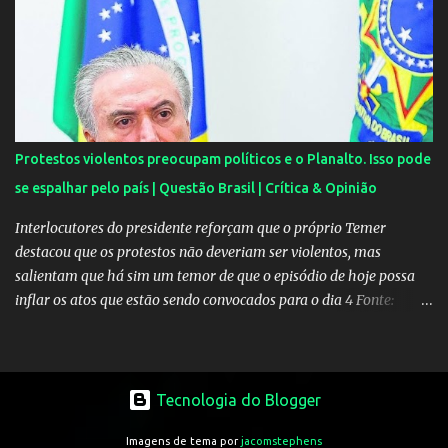
dentro do condomínio onde fica a mansão do craque do PSG.
Segundo uma fonte do EXTRA, a festa aconteceu ao som de muito
pagode e um show de Suel e do cantor pernambucano Robinho,
que aparecem num registro no resort, e também de Anchietx. De
Mangaratiba, os cantores ainda seguiram para Campo Grande,
onde se apresentaram numa casa de show no bairro da Zona
Oeste do Rio. As moças foram convidadas por Neymar através das
Protestos violentos preocupam políticos e o Planalto. Isso pode
redes sociais. O jogador faz questão de pagar as estadias delas e
se espalhar pelo país | Questão Brasil | Crítica & Opinião
também as passagens. A exigência é sempre a mesma: não postar
ou falar nada sobre. Celulares, aliás, são proibidos nas festas....
Interlocutores do presidente reforçam que o próprio Temer
destacou que os protestos não deveriam ser violentos, mas
salientam que há sim um temor de que o episódio de hoje possa
inflar os atos que estão sendo convocados para o dia 4 Fonte:
Protestos preocupam Planalto - Política - Estadão
Tecnologia do Blogger
Imagens de tema por
jacomstephens