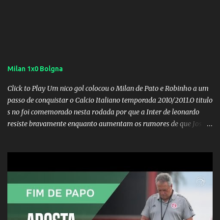
Milan 1x0 Bolgna
Click to Play Um nico gol colocou o Milan de Pato e Robinho a um
passo de conquistar o Calcio Italiano temporada 2010/2011.O titulo
s no foi comemorado nesta rodada por que a Inter de leonardo
resiste bravamente enquanto aumentam os rumores de que Jos
Mourinho, ex-melhor do mundo estaria voltandoa Italia e para
dirigir de novo a Internazionale.Na velha bota tudo parece
definido e tem o Milan como virtual campeao. ;