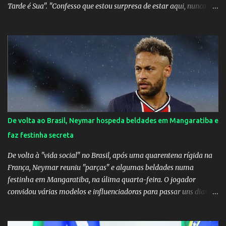
Tarde é Sua". "Confesso que estou surpresa de estar aqui, nunca
pensei que um boato sem pé nem cabeça pudesse ter esse tipo de
proporção. Queria esclarecer que eu e Gusttavo nunca tivemos
nenhum tipo de contato, nem de fã porque sou fã dele", disse
Huma Kimak. A influencer também contou que recebe diversos
ataques na internet desde a época em que foi contratada para
fazer a divulgação de uma live do Gusttavo Lima em Manaus,
capital do Amazonas. "Fui até o local onde seria o show, divulguei
e no dia seguinte foi feita a live que eu não pude ir, porque estava
me sentindo mal", explicou Huma. A notícia da separação de
De volta ao Brasil, Neymar hospeda beldades em Mangaratiba e
Gusttavo Lima e Andressa Suita foi divulgada no dia 9 de outubro.
faz festinha secreta
A relação chegou ao fim após cinco anos e houve rumores de uma
suposta traição do canto...
De volta à "vida social" no Brasil, após uma quarentena rígida na
França, Neymar reuniu "parças" e algumas beldades numa
festinha em Mangaratiba, na úlima quarta-feira. O jogador
convidou várias modelos e influenciadoras para passar uns dias
por lá. As moças, todas lindas, chegaram em Angra dos Reis na
tarde de quarta-feira e estão hospedadas num resort localizado