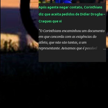
Após agente negar contato, Corinthians
diz que aceita pedidos de Didier Drogba –
Craques que vi
"O Corinthians encaminhou um documento
em que concorda com as exigências do
atleta, que não são tantas, a um
representante. Avisamos que é possível
atender àquelas solicitações, que se
enquadram perfeitamente no futebol
brasileiro", declarou o diretor de futebol
Flávio Adauto em entrevista coletiva neste
sábado. O que chama atenção é que
também neste sábado o empresário do
marfinense disse que nunca houve
negociação com o clube paulista. "Nós
jamais estivemos em contato com o
Corinthians. Temos que acabar com todos