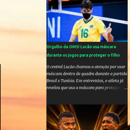
cinco anos e houve rumores de uma suposta
traição do canto...
Orgulho da OMS! Lucão usa máscara
durante os jogos para proteger o filho
O central Lucão chamou a atenção por usar
máscara dentro de quadra durante a partida
Brasil x Tunísia. Em entrevistas, o atleta já
revelou que usa a máscara para proteger seu
filho Théo, de quatro anos. A atitude do
jogador da seleção brasileira de vôlei foi
muito elogiada pela galera. Fonte: Orgulho
da OMS! Lucão usa máscara durante os
jogos para proteger o filho Brasil goleia a
China por 5 a 0 na estreia brasileira nas