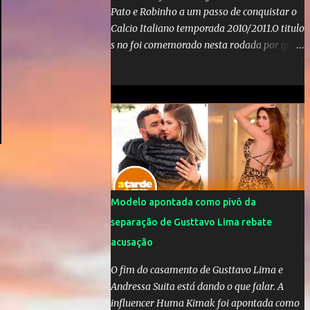
Pato e Robinho a um passo de conquistar o
Calcio Italiano temporada 2010/2011.O titulo
s no foi comemorado nesta rodada por que a
Inter de leonardo resiste bravamente
enquanto aumentam os rumores de que Jos
Mourinho, ex-melhor do mundo estaria
voltandoa Italia e para dirigir de novo a
Internazionale.Na velha bota tudo parece
definido e tem o Milan como virtual
campeao. ;
Modelo apontada como pivô da
separação de Gusttavo Lima rebate
acusação
O fim do casamento de Gusttavo Lima e
Andressa Suita está dando o que falar. A
influencer Huma Kimak foi apontada como