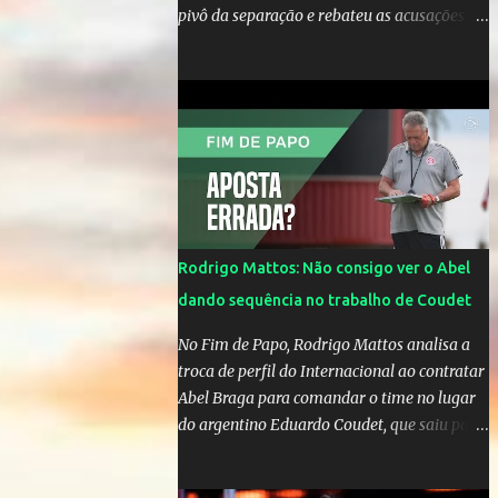
pivô da separação e rebateu as acusações
em vídeo exclusivo enviado ao "A Tarde é
Sua". "Confesso que estou surpresa de estar
aqui, nunca pensei que um boato sem pé
nem cabeça pudesse ter esse tipo de
proporção. Queria esclarecer que eu e
Gusttavo nunca tivemos nenhum tipo de
contato, nem de fã porque sou fã dele", disse
Huma Kimak. A influencer também contou
que recebe diversos ataques na internet
Rodrigo Mattos: Não consigo ver o Abel
desde a época em que foi contratada para
dando sequência no trabalho de Coudet
fazer a divulgação de uma live do Gusttavo
Lima em Manaus, capital do Amazonas. "Fui
No Fim de Papo, Rodrigo Mattos analisa a
até o local onde seria o show, divulguei e no
troca de perfil do Internacional ao contratar
dia seguinte foi feita a live que eu não pude
Abel Braga para comandar o time no lugar
ir, porque estava me sentindo mal", explicou
do argentino Eduardo Coudet, que saiu para
Huma. A notícia da separação de Gusttavo
comandar o Celta de Vigo, na Espanha
Lima e Andressa Suita foi divulgada no dia 9
de outubro. A relação chegou ao fim após