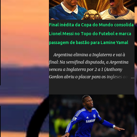
olimpíadas de Tóquio. Marta marcou duas
vezes, Debinha, Andressa Alves e Bia
Zaneratto foram autoras dos gols. Juliette,
Final inédita da Copa do Mundo consolida
embaixadora ‎@Globoplay mandou um xero
Lionel Messi no Topo do Futebol e marca
para as meninas e falou do seu orgulho.
passagem de bastão para Lamine Yamal
Argentina elimina a Inglaterra e vai à
final: Na semifinal disputada, a Argentina
venceu a Inglaterra por 2 a 1 (Anthony
Gordon abriu o placar para os ingleses aos
55’; Enzo Fernández empatou aos 85’ e
Lautaro Martínez marcou o gol da vitória
nos acréscimos, com assistência de Messi). A
Argentina enfrentará a Espanha na final.
Mick Jagger e seu filho brasileiro torceram
pela Inglaterra durante o jogo.