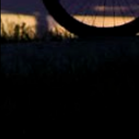
até o local onde seria o show, divulguei e no
dia seguinte foi feita a live que eu não pude
ir, porque estava me sentindo mal", explicou
Huma. A notícia da separação de Gusttavo
Lima e Andressa Suita foi divulgada no dia 9
de outubro. A relação chegou ao fim após
cinco anos e houve rumores de uma suposta
traição do canto...