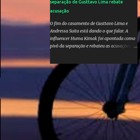
separação de Gusttavo Lima rebate
acusação
O fim do casamento de Gusttavo Lima e
Andressa Suita está dando o que falar. A
influencer Huma Kimak foi apontada como
pivô da separação e rebateu as acusações
em vídeo exclusivo enviado ao "A Tarde é
Sua". "Confesso que estou surpresa de estar
aqui, nunca pensei que um boato sem pé
nem cabeça pudesse ter esse tipo de
proporção. Queria esclarecer que eu e
Gusttavo nunca tivemos nenhum tipo de
contato, nem de fã porque sou fã dele", disse
Huma Kimak. A influencer também contou
que recebe diversos ataques na internet
desde a época em que foi contratada para
fazer a divulgação de uma live do Gusttavo
Lima em Manaus, capital do Amazonas. "Fui