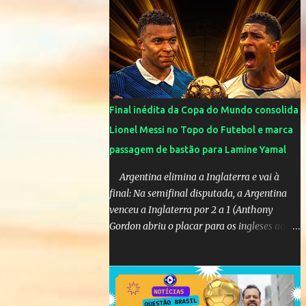
SUPLENTES: Membro 01: Nome: Victor
Hugo de Araújo Veículo: Equipe do Mané
Membro 02: Nome: Custódio Ricardo soares
Teixeira Veículo: Rádio ...
Final inédita da Copa do Mundo consolida
Lionel Messi no Topo do Futebol e marca
passagem de bastão para Lamine Yamal
Argentina elimina a Inglaterra e vai à
final: Na semifinal disputada, a Argentina
venceu a Inglaterra por 2 a 1 (Anthony
Gordon abriu o placar para os ingleses aos
55’; Enzo Fernández empatou aos 85’ e
Lautaro Martínez marcou o gol da vitória
nos acréscimos, com assistência de Messi). A
Argentina enfrentará a Espanha na final.