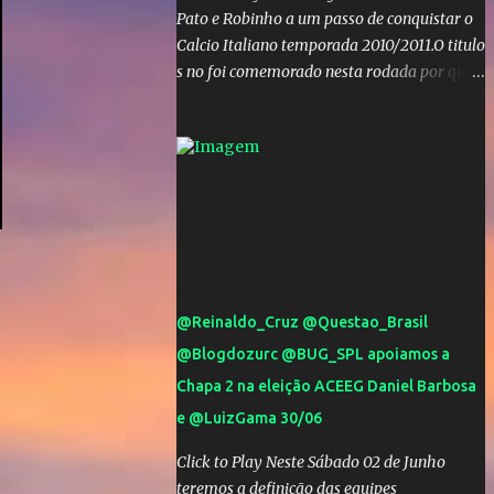
Pato e Robinho a um passo de conquistar o
Calcio Italiano temporada 2010/2011.O titulo
s no foi comemorado nesta rodada por que a
Inter de leonardo resiste bravamente
enquanto aumentam os rumores de que Jos
Mourinho, ex-melhor do mundo estaria
voltandoa Italia e para dirigir de novo a
Internazionale.Na velha bota tudo parece
definido e tem o Milan como virtual
campeao. ;
@Reinaldo_Cruz @Questao_Brasil
@Blogdozurc @BUG_SPL apoiamos a
Chapa 2 na eleição ACEEG Daniel Barbosa
e @LuizGama 30/06
Click to Play Neste Sábado 02 de Junho
teremos a definição das equipes