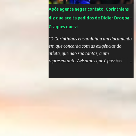
Após agente negar contato, Corinthians
diz que aceita pedidos de Didier Drogba –
Craques que vi
"O Corinthians encaminhou um documento
em que concorda com as exigências do
atleta, que não são tantas, a um
representante. Avisamos que é possível
atender àquelas solicitações, que se
enquadram perfeitamente no futebol
brasileiro", declarou o diretor de futebol
Flávio Adauto em entrevista coletiva neste
sábado. O que chama atenção é que
também neste sábado o empresário do
marfinense disse que nunca houve
negociação com o clube paulista. "Nós
jamais estivemos em contato com o
Corinthians. Temos que acabar com todos