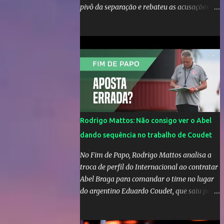
pivô da separação e rebateu as acusações
em vídeo exclusivo enviado ao "A Tarde é
Sua". "Confesso que estou surpresa de estar
aqui, nunca pensei que um boato sem pé
nem cabeça pudesse ter esse tipo de
proporção. Queria esclarecer que eu e
Gusttavo nunca tivemos nenhum tipo de
contato, nem de fã porque sou fã dele", disse
Huma Kimak. A influencer também contou
que recebe diversos ataques na internet
Rodrigo Mattos: Não consigo ver o Abel
desde a época em que foi contratada para
dando sequência no trabalho de Coudet
fazer a divulgação de uma live do Gusttavo
Lima em Manaus, capital do Amazonas. "Fui
No Fim de Papo, Rodrigo Mattos analisa a
até o local onde seria o show, divulguei e no
troca de perfil do Internacional ao contratar
dia seguinte foi feita a live que eu não pude
Abel Braga para comandar o time no lugar
ir, porque estava me sentindo mal", explicou
do argentino Eduardo Coudet, que saiu para
Huma. A notícia da separação de Gusttavo
comandar o Celta de Vigo, na Espanha
Lima e Andressa Suita foi divulgada no dia 9
de outubro. A relação chegou ao fim após