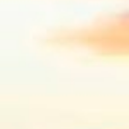
os rumores" , disse Tcherno Seydi, ao jornal
francês L'Équipe. Inicialmente, Adauto era
contrário à aposta em Drogba, reforço
vislumbrado pelo departamento de
marketing do Corinthians. Uma conversa
com o presidente Roberto de Andrade,
animado com a boa repercussão que a
possível chegada do atleta causou entre os
torcedores, fez com que ele mudasse a sua
opinião. Fonte: ESPN.com.br