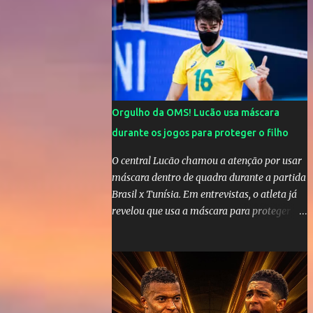
cinco anos e houve rumores de uma suposta
traição do canto...
Orgulho da OMS! Lucão usa máscara
durante os jogos para proteger o filho
O central Lucão chamou a atenção por usar
máscara dentro de quadra durante a partida
Brasil x Tunísia. Em entrevistas, o atleta já
revelou que usa a máscara para proteger seu
filho Théo, de quatro anos. A atitude do
jogador da seleção brasileira de vôlei foi
muito elogiada pela galera. Fonte: Orgulho
da OMS! Lucão usa máscara durante os
jogos para proteger o filho Brasil goleia a
China por 5 a 0 na estreia brasileira nas