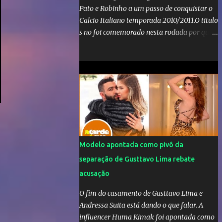
Pato e Robinho a um passo de conquistar o
Calcio Italiano temporada 2010/2011.O titulo
s no foi comemorado nesta rodada por que a
Inter de leonardo resiste bravamente
enquanto aumentam os rumores de que Jos
Mourinho, ex-melhor do mundo estaria
voltandoa Italia e para dirigir de novo a
Internazionale.Na velha bota tudo parece
definido e tem o Milan como virtual
campeao. ;
Modelo apontada como pivô da
separação de Gusttavo Lima rebate
acusação
O fim do casamento de Gusttavo Lima e
Andressa Suita está dando o que falar. A
influencer Huma Kimak foi apontada como