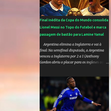
olimpíadas de Tóquio. Marta marcou duas
vezes, Debinha, Andressa Alves e Bia
Zaneratto foram autoras dos gols. Juliette,
Final inédita da Copa do Mundo consolida
embaixadora ‎@Globoplay mandou um xero
Lionel Messi no Topo do Futebol e marca
para as meninas e falou do seu orgulho.
passagem de bastão para Lamine Yamal
Argentina elimina a Inglaterra e vai à
final: Na semifinal disputada, a Argentina
venceu a Inglaterra por 2 a 1 (Anthony
Gordon abriu o placar para os ingleses aos
55’; Enzo Fernández empatou aos 85’ e
Lautaro Martínez marcou o gol da vitória
nos acréscimos, com assistência de Messi). A
Argentina enfrentará a Espanha na final.
Mick Jagger e seu filho brasileiro torceram
pela Inglaterra durante o jogo.