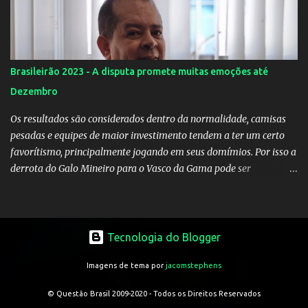
Brasileirão 2023 - A disputa promete muitas emoções até
Dezembro
Os resultados são considerados dentro da normalidade, camisas
pesadas e equipes de maior investimento tendem a ter um certo
favorítismo, principalmente jogando em seus domímios. Por isso a
derrota do Galo Mineiro para o Vasco da Gama pode ser
considerado o resultado atípico na primeira rodada. Palmeiras e
Flamengo são as equipes a serem batidas no torneio, pelo menos
em tese, pois na prática é sempre uma outra história.
Tecnologia do Blogger
Imagens de tema por
jacomstephens
© Questão Brasil 2009-2020 - Todos os Direitos Reservados