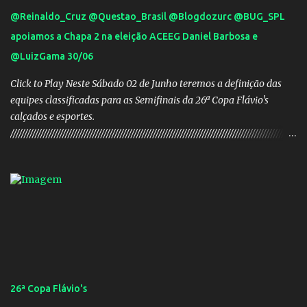
@Reinaldo_Cruz @Questao_Brasil @Blogdozurc @BUG_SPL
apoiamos a Chapa 2 na eleição ACEEG Daniel Barbosa e
@LuizGama 30/06
Click to Play Neste Sábado 02 de Junho teremos a definição das
equipes classificadas para as Semifinais da 26ª Copa Flávio's
calçados e esportes.
////////////////////////////////////////////////////////////////////////////////////////////////////////
///// Chapa campeã. PRESIDENTE Nome: Daniel Rodrigues
Barbosa Veículo: UCG TV VICE-PRESIDENTE Nome: José Pereira
dos Santos Veículo: Rádio 730 TESOUREIRO Nome: Cleison
Teixeira dos Santos Veículo: Rádio 730 SECRETÁRIO Nome:
Robson Antônio Macedo Veículo: Jornal O Popular DIRETOR DE
PATRIMÔNIO Nome: Luis Carlos Alves Veículo: Fonte TV
CONSELHO FISCAL TITULARES: Membro 01: Nome: Evandro
Gomes Barros Veículo: Rádio 820 Membro 02: Nome: Teodoro de
Castro Lino Veículo: TV Anhanguera Membro 03: Nome: Adolfo
26ª Copa Flávio's
Campos Filho Veículo: Rádio Difusora SUPLENTES: Membro 01: