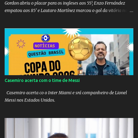
Gordon abriu o placar para os ingleses aos 55’; Enzo Fernández
empatou aos 85’ e Lautaro Martínez marcou o gol da vitória nos
acréscimos, com assistência de Messi). A Argentina enfrentará a
Espanha na final. Mick Jagger e seu filho brasileiro torceram pela
Inglaterra durante o jogo.
Casemiro acerta com o time de Messi
Casemiro acerta co o Inter Miami e srá companheiro de Lionel
Messi nos Estados Unidos.