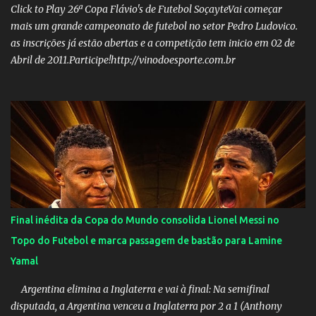
Nome: Victor Hugo de Araújo Veículo: Equipe do Mané Membro
Click to Play 26ª Copa Flávio's de Futebol SoçayteVai começar
02: Nome: Custódio Ricardo soares Teixeira Veículo: Rádio ...
mais um grande campeonato de futebol no setor Pedro Ludovico.
as inscrições já estão abertas e a competição tem inicio em 02 de
Abril de 2011.Participe!http://vinodoesporte.com.br
Final inédita da Copa do Mundo consolida Lionel Messi no
Topo do Futebol e marca passagem de bastão para Lamine
Yamal
Argentina elimina a Inglaterra e vai à final: Na semifinal
disputada, a Argentina venceu a Inglaterra por 2 a 1 (Anthony