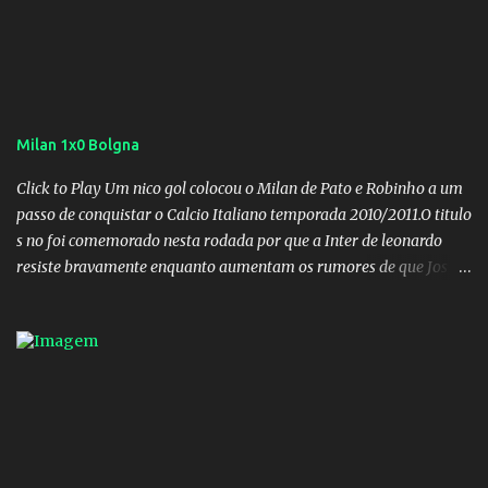
Milan 1x0 Bolgna
Click to Play Um nico gol colocou o Milan de Pato e Robinho a um
passo de conquistar o Calcio Italiano temporada 2010/2011.O titulo
s no foi comemorado nesta rodada por que a Inter de leonardo
resiste bravamente enquanto aumentam os rumores de que Jos
Mourinho, ex-melhor do mundo estaria voltandoa Italia e para
dirigir de novo a Internazionale.Na velha bota tudo parece
definido e tem o Milan como virtual campeao. ;