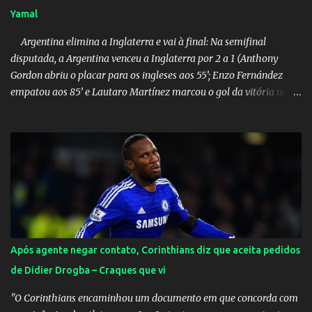
Yamal
Argentina elimina a Inglaterra e vai à final: Na semifinal
disputada, a Argentina venceu a Inglaterra por 2 a 1 (Anthony
Gordon abriu o placar para os ingleses aos 55’; Enzo Fernández
empatou aos 85’ e Lautaro Martínez marcou o gol da vitória nos
acréscimos, com assistência de Messi). A Argentina enfrentará a
Espanha na final. Mick Jagger e seu filho brasileiro torceram pela
Inglaterra durante o jogo.
Após agente negar contato, Corinthians diz que aceita pedidos
de Didier Drogba – Craques que vi
"O Corinthians encaminhou um documento em que concorda com