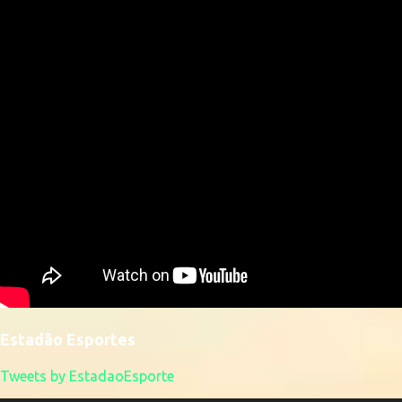
Estadão Esportes
Tweets by EstadaoEsporte