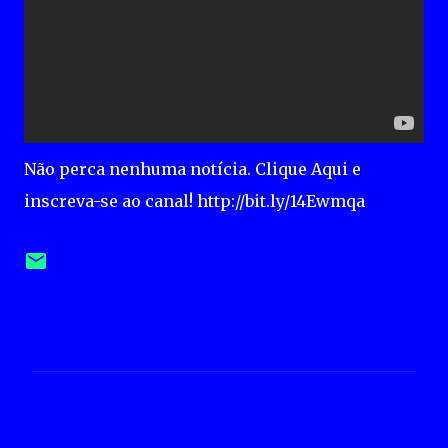
Não perca nenhuma notícia. Clique Aqui e
inscreva-se ao canal! http://bit.ly/14Ewmqa
C
o