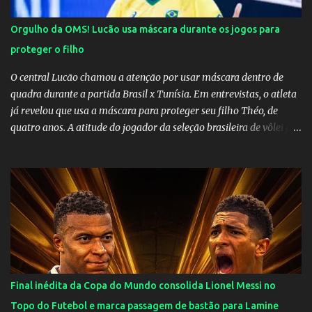
Orgulho da OMS! Lucão usa máscara durante os jogos para
proteger o filho
O central Lucão chamou a atenção por usar máscara dentro de
quadra durante a partida Brasil x Tunísia. Em entrevistas, o atleta
já revelou que usa a máscara para proteger seu filho Théo, de
quatro anos. A atitude do jogador da seleção brasileira de vôlei foi
muito elogiada pela galera. Fonte: Orgulho da OMS! Lucão usa
máscara durante os jogos para proteger o filho Brasil goleia a
China por 5 a 0 na estreia brasileira nas olimpíadas de Tóquio.
Marta marcou duas vezes, Debinha, Andressa Alves e Bia
Zaneratto foram autoras dos gols. Juliette, embaixadora
‎@Globoplay mandou um xero para as meninas e falou do seu
orgulho.
Final inédita da Copa do Mundo consolida Lionel Messi no
Topo do Futebol e marca passagem de bastão para Lamine