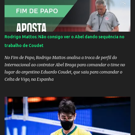
ataques na internet desde a época em que foi contratada para
fazer a divulgação de uma live do Gusttavo Lima em Manaus,
capital do Amazonas. "Fui até o local onde seria o show, divulguei
e no dia seguinte foi feita a live que eu não pude ir, porque estava
me sentindo mal", explicou Huma. A notícia da separação de
Rodrigo Mattos: Não consigo ver o Abel dando sequência no
Gusttavo Lima e Andressa Suita foi divulgada no dia 9 de outubro.
trabalho de Coudet
A relação chegou ao fim após cinco anos e houve rumores de uma
suposta traição do canto...
No Fim de Papo, Rodrigo Mattos analisa a troca de perfil do
Internacional ao contratar Abel Braga para comandar o time no
lugar do argentino Eduardo Coudet, que saiu para comandar o
Celta de Vigo, na Espanha