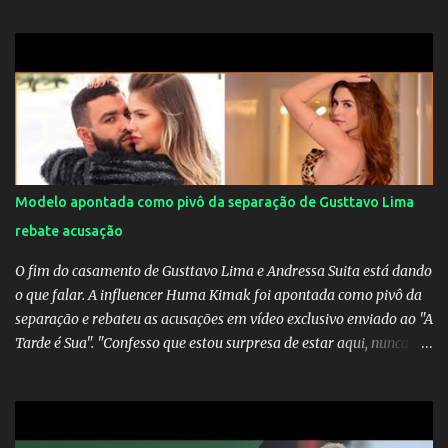
dirigir de novo a Internazionale.Na velha bota tudo parece
definido e tem o Milan como virtual campeao. ;
Modelo apontada como pivô da separação de Gusttavo Lima
rebate acusação
O fim do casamento de Gusttavo Lima e Andressa Suita está dando
o que falar. A influencer Huma Kimak foi apontada como pivô da
separação e rebateu as acusações em vídeo exclusivo enviado ao "A
Tarde é Sua". "Confesso que estou surpresa de estar aqui, nunca
pensei que um boato sem pé nem cabeça pudesse ter esse tipo de
proporção. Queria esclarecer que eu e Gusttavo nunca tivemos
nenhum tipo de contato, nem de fã porque sou fã dele", disse
Huma Kimak. A influencer também contou que recebe diversos