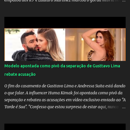
empatou aos 85’ e Lautaro Martínez marcou o gol da vitória nos
acréscimos, com assistência de Messi). A Argentina enfrentará a
Espanha na final. Mick Jagger e seu filho brasileiro torceram pela
Inglaterra durante o jogo.
Modelo apontada como pivô da separação de Gusttavo Lima
rebate acusação
O fim do casamento de Gusttavo Lima e Andressa Suita está dando
o que falar. A influencer Huma Kimak foi apontada como pivô da
separação e rebateu as acusações em vídeo exclusivo enviado ao "A
Tarde é Sua". "Confesso que estou surpresa de estar aqui, nunca
pensei que um boato sem pé nem cabeça pudesse ter esse tipo de
proporção. Queria esclarecer que eu e Gusttavo nunca tivemos
nenhum tipo de contato, nem de fã porque sou fã dele", disse