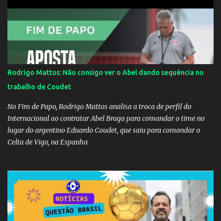
Huma Kimak. A influencer também contou que recebe diversos
ataques na internet desde a época em que foi contratada para
fazer a divulgação de uma live do Gusttavo Lima em Manaus,
capital do Amazonas. "Fui até o local onde seria o show, divulguei
e no dia seguinte foi feita a live que eu não pude ir, porque estava
me sentindo mal", explicou Huma. A notícia da separação de
Rodrigo Mattos: Não consigo ver o Abel dando sequência no
Gusttavo Lima e Andressa Suita foi divulgada no dia 9 de outubro.
trabalho de Coudet
A relação chegou ao fim após cinco anos e houve rumores de uma
suposta traição do canto...
No Fim de Papo, Rodrigo Mattos analisa a troca de perfil do
Internacional ao contratar Abel Braga para comandar o time no
lugar do argentino Eduardo Coudet, que saiu para comandar o
Celta de Vigo, na Espanha