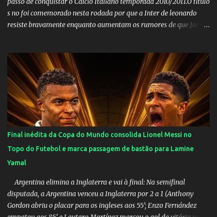
passo de conquistar o Calcio Italiano temporada 2010/2011.O titulo
s no foi comemorado nesta rodada por que a Inter de leonardo
resiste bravamente enquanto aumentam os rumores de que Jos
Mourinho, ex-melhor do mundo estaria voltandoa Italia e para
dirigir de novo a Internazionale.Na velha bota tudo parece
definido e tem o Milan como virtual campeao. ;
Final inédita da Copa do Mundo consolida Lionel Messi no
Topo do Futebol e marca passagem de bastão para Lamine
Yamal
Argentina elimina a Inglaterra e vai à final: Na semifinal
disputada, a Argentina venceu a Inglaterra por 2 a 1 (Anthony
Gordon abriu o placar para os ingleses aos 55’; Enzo Fernández