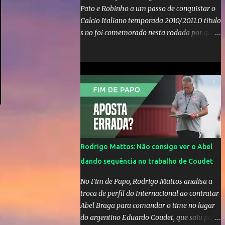
Pato e Robinho a um passo de conquistar o
Calcio Italiano temporada 2010/2011.O titulo
s no foi comemorado nesta rodada por que a
Inter de leonardo resiste bravamente
enquanto aumentam os rumores de que Jos
Mourinho, ex-melhor do mundo estaria
voltandoa Italia e para dirigir de novo a
Internazionale.Na velha bota tudo parece
definido e tem o Milan como virtual
campeao. ;
Rodrigo Mattos: Não consigo ver o Abel
dando sequência no trabalho de Coudet
No Fim de Papo, Rodrigo Mattos analisa a
troca de perfil do Internacional ao contratar
Abel Braga para comandar o time no lugar
do argentino Eduardo Coudet, que saiu para