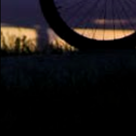
os rumores" , disse Tcherno Seydi, ao jornal
francês L'Équipe. Inicialmente, Adauto era
contrário à aposta em Drogba, reforço
vislumbrado pelo departamento de
marketing do Corinthians. Uma conversa
com o presidente Roberto de Andrade,
animado com a boa repercussão que a
possível chegada do atleta causou entre os
torcedores, fez com que ele mudasse a sua
opinião. Fonte: ESPN.com.br