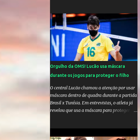
comandar o Celta de Vigo, na Espanha
Orgulho da OMS! Lucão usa máscara
durante os jogos para proteger o filho
O central Lucão chamou a atenção por usar
máscara dentro de quadra durante a partida
Brasil x Tunísia. Em entrevistas, o atleta já
revelou que usa a máscara para proteger seu
filho Théo, de quatro anos. A atitude do
jogador da seleção brasileira de vôlei foi
muito elogiada pela galera. Fonte: Orgulho