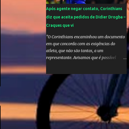
Após agente negar contato, Corinthians
diz que aceita pedidos de Didier Drogba –
Craques que vi
"O Corinthians encaminhou um documento
em que concorda com as exigências do
atleta, que não são tantas, a um
representante. Avisamos que é possível
atender àquelas solicitações, que se
enquadram perfeitamente no futebol
brasileiro", declarou o diretor de futebol
Flávio Adauto em entrevista coletiva neste
sábado. O que chama atenção é que
também neste sábado o empresário do
marfinense disse que nunca houve
negociação com o clube paulista. "Nós
jamais estivemos em contato com o
Corinthians. Temos que acabar com todos