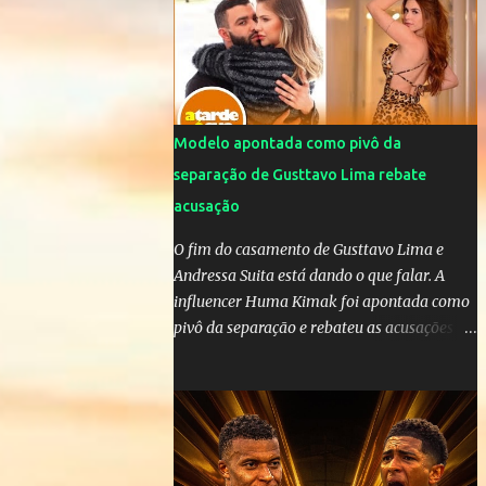
da OMS! Lucão usa máscara durante os
jogos para proteger o filho Brasil goleia a
China por 5 a 0 na estreia brasileira nas
olimpíadas de Tóquio. Marta marcou duas
vezes, Debinha, Andressa Alves e Bia
Zaneratto foram autoras dos gols. Juliette,
Modelo apontada como pivô da
embaixadora ‎@Globoplay mandou um xero
separação de Gusttavo Lima rebate
para as meninas e falou do seu orgulho.
acusação
O fim do casamento de Gusttavo Lima e
Andressa Suita está dando o que falar. A
influencer Huma Kimak foi apontada como
pivô da separação e rebateu as acusações
em vídeo exclusivo enviado ao "A Tarde é
Sua". "Confesso que estou surpresa de estar
aqui, nunca pensei que um boato sem pé
nem cabeça pudesse ter esse tipo de
proporção. Queria esclarecer que eu e
Gusttavo nunca tivemos nenhum tipo de