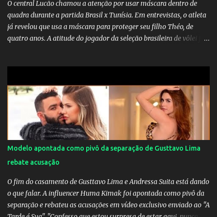
O central Lucão chamou a atenção por usar máscara dentro de
quadra durante a partida Brasil x Tunísia. Em entrevistas, o atleta
já revelou que usa a máscara para proteger seu filho Théo, de
quatro anos. A atitude do jogador da seleção brasileira de vôlei foi
muito elogiada pela galera. Fonte: Orgulho da OMS! Lucão usa
máscara durante os jogos para proteger o filho Brasil goleia a
China por 5 a 0 na estreia brasileira nas olimpíadas de Tóquio.
Marta marcou duas vezes, Debinha, Andressa Alves e Bia
Zaneratto foram autoras dos gols. Juliette, embaixadora
‎@Globoplay mandou um xero para as meninas e falou do seu
orgulho.
Modelo apontada como pivô da separação de Gusttavo Lima
rebate acusação
O fim do casamento de Gusttavo Lima e Andressa Suita está dando
o que falar. A influencer Huma Kimak foi apontada como pivô da
separação e rebateu as acusações em vídeo exclusivo enviado ao "A
Tarde é Sua". "Confesso que estou surpresa de estar aqui, nunca