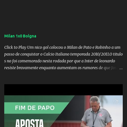
Milan 1x0 Bolgna
Click to Play Um nico gol colocou o Milan de Pato e Robinho a um
passo de conquistar o Calcio Italiano temporada 2010/2011.O titulo
s no foi comemorado nesta rodada por que a Inter de leonardo
resiste bravamente enquanto aumentam os rumores de que Jos
Mourinho, ex-melhor do mundo estaria voltandoa Italia e para
dirigir de novo a Internazionale.Na velha bota tudo parece
definido e tem o Milan como virtual campeao. ;