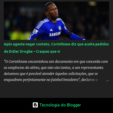
Inglaterra durante o jogo.
Após agente negar contato, Corinthians diz que aceita pedidos
de Didier Drogba – Craques que vi
"O Corinthians encaminhou um documento em que concorda com
as exigências do atleta, que não são tantas, a um representante.
Avisamos que é possível atender àquelas solicitações, que se
enquadram perfeitamente no futebol brasileiro", declarou o
diretor de futebol Flávio Adauto em entrevista coletiva neste
sábado. O que chama atenção é que também neste sábado o
empresário do marfinense disse que nunca houve negociação com
o clube paulista. "Nós jamais estivemos em contato com o
Tecnologia do Blogger
Corinthians. Temos que acabar com todos os rumores" , disse