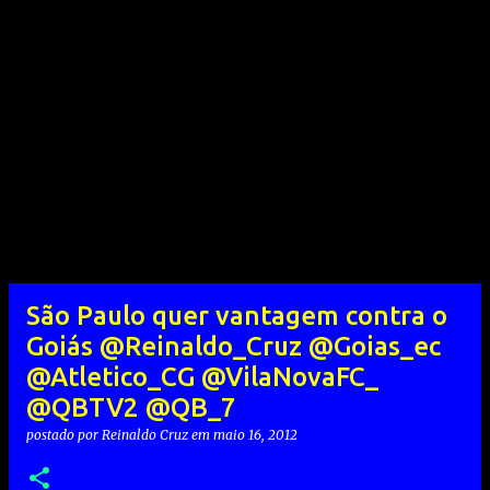
São Paulo quer vantagem contra o
Goiás @Reinaldo_Cruz @Goias_ec
@Atletico_CG @VilaNovaFC_
@QBTV2 @QB_7
postado por
Reinaldo Cruz
em
maio 16, 2012