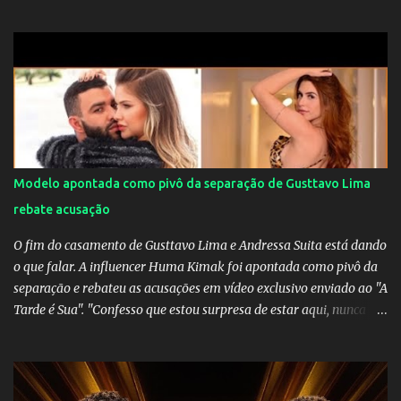
muito elogiada pela galera. Fonte: Orgulho da OMS! Lucão usa
máscara durante os jogos para proteger o filho Brasil goleia a
China por 5 a 0 na estreia brasileira nas olimpíadas de Tóquio.
Marta marcou duas vezes, Debinha, Andressa Alves e Bia
Zaneratto foram autoras dos gols. Juliette, embaixadora
‎@Globoplay mandou um xero para as meninas e falou do seu
orgulho.
Modelo apontada como pivô da separação de Gusttavo Lima
rebate acusação
O fim do casamento de Gusttavo Lima e Andressa Suita está dando
o que falar. A influencer Huma Kimak foi apontada como pivô da
separação e rebateu as acusações em vídeo exclusivo enviado ao "A
Tarde é Sua". "Confesso que estou surpresa de estar aqui, nunca
pensei que um boato sem pé nem cabeça pudesse ter esse tipo de
proporção. Queria esclarecer que eu e Gusttavo nunca tivemos
nenhum tipo de contato, nem de fã porque sou fã dele", disse
Huma Kimak. A influencer também contou que recebe diversos