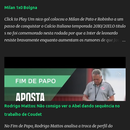
Milan 1x0 Bolgna
Click to Play Um nico gol colocou o Milan de Pato e Robinho a um
passo de conquistar o Calcio Italiano temporada 2010/2011.O titulo
s no foi comemorado nesta rodada por que a Inter de leonardo
resiste bravamente enquanto aumentam os rumores de que Jos
Mourinho, ex-melhor do mundo estaria voltandoa Italia e para
dirigir de novo a Internazionale.Na velha bota tudo parece
definido e tem o Milan como virtual campeao. ;
Rodrigo Mattos: Não consigo ver o Abel dando sequência no
trabalho de Coudet
No Fim de Papo, Rodrigo Mattos analisa a troca de perfil do