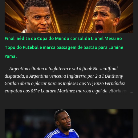
ataques na internet desde a época em que foi contratada para
fazer a divulgação de uma live do Gusttavo Lima em Manaus,
capital do Amazonas. "Fui até o local onde seria o show, divulguei
e no dia seguinte foi feita a live que eu não pude ir, porque estava
me sentindo mal", explicou Huma. A notícia da separação de
Final inédita da Copa do Mundo consolida Lionel Messi no
Gusttavo Lima e Andressa Suita foi divulgada no dia 9 de outubro.
Topo do Futebol e marca passagem de bastão para Lamine
A relação chegou ao fim após cinco anos e houve rumores de uma
Yamal
suposta traição do canto...
Argentina elimina a Inglaterra e vai à final: Na semifinal
disputada, a Argentina venceu a Inglaterra por 2 a 1 (Anthony
Gordon abriu o placar para os ingleses aos 55’; Enzo Fernández
empatou aos 85’ e Lautaro Martínez marcou o gol da vitória nos
acréscimos, com assistência de Messi). A Argentina enfrentará a
Espanha na final. Mick Jagger e seu filho brasileiro torceram pela
Inglaterra durante o jogo.