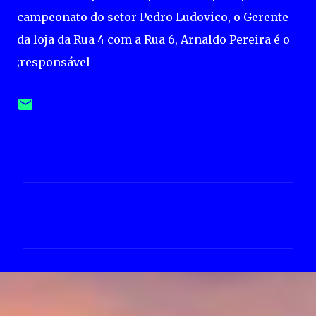
campeonato do setor Pedro Ludovico, o Gerente
da loja da Rua 4 com a Rua 6, Arnaldo Pereira é o
;responsável
C
o
m
e
n
t