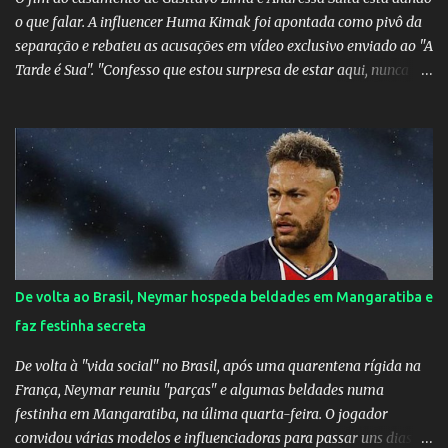
o que falar. A influencer Huma Kimak foi apontada como pivô da
separação e rebateu as acusações em vídeo exclusivo enviado ao "A
Tarde é Sua". "Confesso que estou surpresa de estar aqui, nunca
pensei que um boato sem pé nem cabeça pudesse ter esse tipo de
proporção. Queria esclarecer que eu e Gusttavo nunca tivemos
nenhum tipo de contato, nem de fã porque sou fã dele", disse
Huma Kimak. A influencer também contou que recebe diversos
ataques na internet desde a época em que foi contratada para
fazer a divulgação de uma live do Gusttavo Lima em Manaus,
capital do Amazonas. "Fui até o local onde seria o show, divulguei
e no dia seguinte foi feita a live que eu não pude ir, porque estava
me sentindo mal", explicou Huma. A notícia da separação de
De volta ao Brasil, Neymar hospeda beldades em Mangaratiba e
Gusttavo Lima e Andressa Suita foi divulgada no dia 9 de outubro.
faz festinha secreta
A relação chegou ao fim após cinco anos e houve rumores de uma
suposta traição do canto...
De volta à "vida social" no Brasil, após uma quarentena rígida na
França, Neymar reuniu "parças" e algumas beldades numa
festinha em Mangaratiba, na úlima quarta-feira. O jogador
convidou várias modelos e influenciadoras para passar uns dias