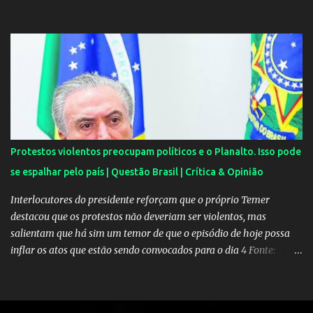
por lá. As moças, todas lindas, chegaram em Angra dos Reis na
tarde de quarta-feira e estão hospedadas num resort localizado
dentro do condomínio onde fica a mansão do craque do PSG.
Segundo uma fonte do EXTRA, a festa aconteceu ao som de muito
pagode e um show de Suel e do cantor pernambucano Robinho,
que aparecem num registro no resort, e também de Anchietx. De
Mangaratiba, os cantores ainda seguiram para Campo Grande,
onde se apresentaram numa casa de show no bairro da Zona
Oeste do Rio. As moças foram convidadas por Neymar através das
Protestos violentos preocupam políticos e o Planalto. Isso pode
redes sociais. O jogador faz questão de pagar as estadias delas e
se espalhar pelo país | Questão Brasil | Crítica & Opinião
também as passagens. A exigência é sempre a mesma: não postar
ou falar nada sobre. Celulares, aliás, são proibidos nas festas....
Interlocutores do presidente reforçam que o próprio Temer
destacou que os protestos não deveriam ser violentos, mas
salientam que há sim um temor de que o episódio de hoje possa
inflar os atos que estão sendo convocados para o dia 4 Fonte:
Protestos preocupam Planalto - Política - Estadão