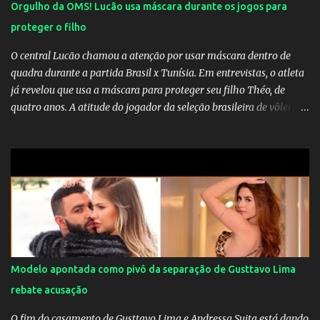
Orgulho da OMS! Lucão usa máscara durante os jogos para
proteger o filho
O central Lucão chamou a atenção por usar máscara dentro de
quadra durante a partida Brasil x Tunísia. Em entrevistas, o atleta
já revelou que usa a máscara para proteger seu filho Théo, de
quatro anos. A atitude do jogador da seleção brasileira de vôlei foi
muito elogiada pela galera. Fonte: Orgulho da OMS! Lucão usa
máscara durante os jogos para proteger o filho Brasil goleia a
China por 5 a 0 na estreia brasileira nas olimpíadas de Tóquio.
Marta marcou duas vezes, Debinha, Andressa Alves e Bia
Zaneratto foram autoras dos gols. Juliette, embaixadora
‎@Globoplay mandou um xero para as meninas e falou do seu
orgulho.
Modelo apontada como pivô da separação de Gusttavo Lima
rebate acusação
O fim do casamento de Gusttavo Lima e Andressa Suita está dando