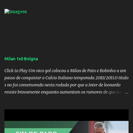
Milan 1x0 Bolgna
Click to Play Um nico gol colocou o Milan de Pato e Robinho a um
passo de conquistar o Calcio Italiano temporada 2010/2011.O titulo
s no foi comemorado nesta rodada por que a Inter de leonardo
resiste bravamente enquanto aumentam os rumores de que Jos
Mourinho, ex-melhor do mundo estaria voltandoa Italia e para
dirigir de novo a Internazionale.Na velha bota tudo parece
definido e tem o Milan como virtual campeao. ;