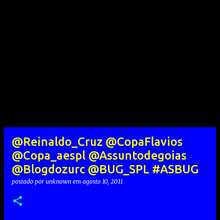
@Reinaldo_Cruz @CopaFlavios
@Copa_aespl @Assuntodegoias
@Blogdozurc @BUG_SPL #ASBUG
postado por
unknown
em
agosto 10, 2011