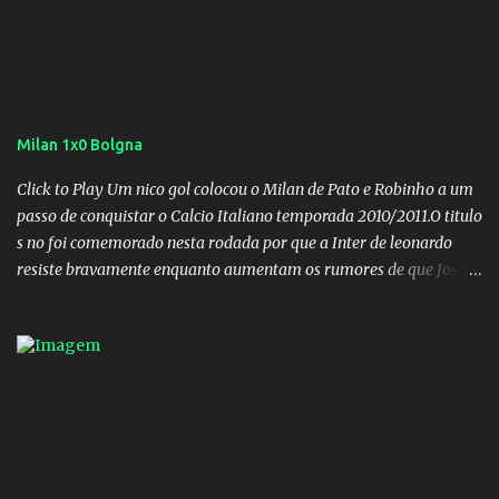
Milan 1x0 Bolgna
Click to Play Um nico gol colocou o Milan de Pato e Robinho a um
passo de conquistar o Calcio Italiano temporada 2010/2011.O titulo
s no foi comemorado nesta rodada por que a Inter de leonardo
resiste bravamente enquanto aumentam os rumores de que Jos
Mourinho, ex-melhor do mundo estaria voltandoa Italia e para
dirigir de novo a Internazionale.Na velha bota tudo parece
definido e tem o Milan como virtual campeao. ;