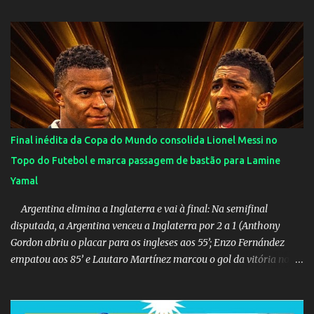
Final inédita da Copa do Mundo consolida Lionel Messi no
Topo do Futebol e marca passagem de bastão para Lamine
Yamal
Argentina elimina a Inglaterra e vai à final: Na semifinal
disputada, a Argentina venceu a Inglaterra por 2 a 1 (Anthony
Gordon abriu o placar para os ingleses aos 55’; Enzo Fernández
empatou aos 85’ e Lautaro Martínez marcou o gol da vitória nos
acréscimos, com assistência de Messi). A Argentina enfrentará a
Espanha na final. Mick Jagger e seu filho brasileiro torceram pela
Inglaterra durante o jogo.