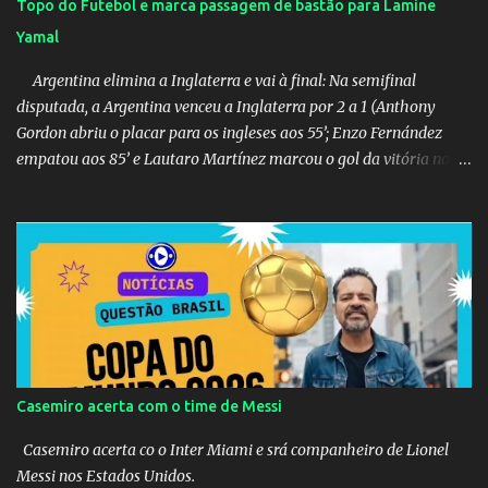
Topo do Futebol e marca passagem de bastão para Lamine
Yamal
Argentina elimina a Inglaterra e vai à final: Na semifinal
disputada, a Argentina venceu a Inglaterra por 2 a 1 (Anthony
Gordon abriu o placar para os ingleses aos 55’; Enzo Fernández
empatou aos 85’ e Lautaro Martínez marcou o gol da vitória nos
acréscimos, com assistência de Messi). A Argentina enfrentará a
Espanha na final. Mick Jagger e seu filho brasileiro torceram pela
Inglaterra durante o jogo.
Casemiro acerta com o time de Messi
Casemiro acerta co o Inter Miami e srá companheiro de Lionel
Messi nos Estados Unidos.