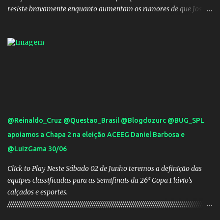
resiste bravamente enquanto aumentam os rumores de que Jos
Mourinho, ex-melhor do mundo estaria voltandoa Italia e para
dirigir de novo a Internazionale.Na velha bota tudo parece
definido e tem o Milan como virtual campeao. ;
@Reinaldo_Cruz @Questao_Brasil @Blogdozurc @BUG_SPL
apoiamos a Chapa 2 na eleição ACEEG Daniel Barbosa e
@LuizGama 30/06
Click to Play Neste Sábado 02 de Junho teremos a definição das
equipes classificadas para as Semifinais da 26ª Copa Flávio's
calçados e esportes.
////////////////////////////////////////////////////////////////////////////////////////////////////////
///// Chapa campeã. PRESIDENTE Nome: Daniel Rodrigues