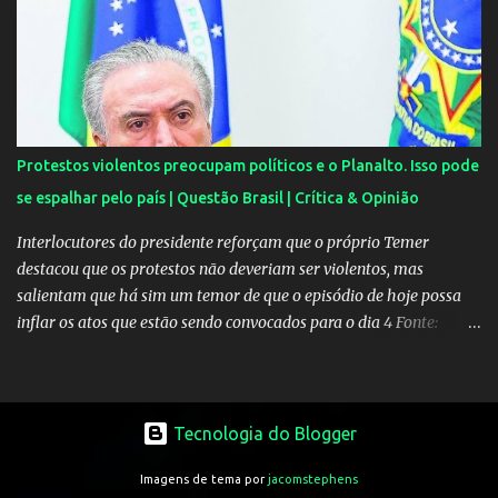
Segundo uma fonte do EXTRA, a festa aconteceu ao som de muito
pagode e um show de Suel e do cantor pernambucano Robinho,
que aparecem num registro no resort, e também de Anchietx. De
Mangaratiba, os cantores ainda seguiram para Campo Grande,
onde se apresentaram numa casa de show no bairro da Zona
Oeste do Rio. As moças foram convidadas por Neymar através das
Protestos violentos preocupam políticos e o Planalto. Isso pode
redes sociais. O jogador faz questão de pagar as estadias delas e
se espalhar pelo país | Questão Brasil | Crítica & Opinião
também as passagens. A exigência é sempre a mesma: não postar
ou falar nada sobre. Celulares, aliás, são proibidos nas festas....
Interlocutores do presidente reforçam que o próprio Temer
destacou que os protestos não deveriam ser violentos, mas
salientam que há sim um temor de que o episódio de hoje possa
inflar os atos que estão sendo convocados para o dia 4 Fonte:
Protestos preocupam Planalto - Política - Estadão
Tecnologia do Blogger
Imagens de tema por
jacomstephens