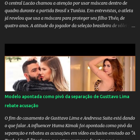
O central Lucão chamou a atenção por usar máscara dentro de
quadra durante a partida Brasil x Tunísia. Em entrevistas, o atleta
já revelou que usa a máscara para proteger seu filho Théo, de
quatro anos. A atitude do jogador da seleção brasileira de vôlei foi
muito elogiada pela galera. Fonte: Orgulho da OMS! Lucão usa
máscara durante os jogos para proteger o filho Brasil goleia a
China por 5 a 0 na estreia brasileira nas olimpíadas de Tóquio.
Marta marcou duas vezes, Debinha, Andressa Alves e Bia
Zaneratto foram autoras dos gols. Juliette, embaixadora
‎@Globoplay mandou um xero para as meninas e falou do seu
orgulho.
Modelo apontada como pivô da separação de Gusttavo Lima
rebate acusação
O fim do casamento de Gusttavo Lima e Andressa Suita está dando
o que falar. A influencer Huma Kimak foi apontada como pivô da
separação e rebateu as acusações em vídeo exclusivo enviado ao "A