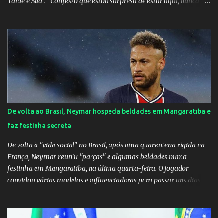
Tarde é Sua". "Confesso que estou surpresa de estar aqui, nunca
pensei que um boato sem pé nem cabeça pudesse ter esse tipo de
proporção. Queria esclarecer que eu e Gusttavo nunca tivemos
nenhum tipo de contato, nem de fã porque sou fã dele", disse
Huma Kimak. A influencer também contou que recebe diversos
ataques na internet desde a época em que foi contratada para
fazer a divulgação de uma live do Gusttavo Lima em Manaus,
capital do Amazonas. "Fui até o local onde seria o show, divulguei
e no dia seguinte foi feita a live que eu não pude ir, porque estava
me sentindo mal", explicou Huma. A notícia da separação de
De volta ao Brasil, Neymar hospeda beldades em Mangaratiba e
Gusttavo Lima e Andressa Suita foi divulgada no dia 9 de outubro.
faz festinha secreta
A relação chegou ao fim após cinco anos e houve rumores de uma
suposta traição do canto...
De volta à "vida social" no Brasil, após uma quarentena rígida na
França, Neymar reuniu "parças" e algumas beldades numa
festinha em Mangaratiba, na úlima quarta-feira. O jogador
convidou várias modelos e influenciadoras para passar uns dias
por lá. As moças, todas lindas, chegaram em Angra dos Reis na
tarde de quarta-feira e estão hospedadas num resort localizado
dentro do condomínio onde fica a mansão do craque do PSG.