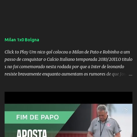
Milan 1x0 Bolgna
Click to Play Um nico gol colocou o Milan de Pato e Robinho a um
passo de conquistar o Calcio Italiano temporada 2010/2011.O titulo
s no foi comemorado nesta rodada por que a Inter de leonardo
resiste bravamente enquanto aumentam os rumores de que Jos
Mourinho, ex-melhor do mundo estaria voltandoa Italia e para
dirigir de novo a Internazionale.Na velha bota tudo parece
definido e tem o Milan como virtual campeao. ;